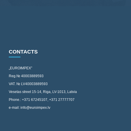
CONTACTS
„EUROIMPEX”
Reg.№ 40003889593
VAT. № LV40003889593
Vesetas street 15-14, Riga, LV-1013, Latvia
Phone.: +371 67245107, +371 27777707
e-mail: info@euroimpex.lv