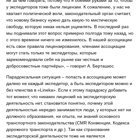
не за чем говорить, потому что я обеими руками за то, чтобы
у экспедиторов тоже были лицензии. К сожалению, у нас не
хватает политической воли, законодательный орган считает,
что новому бизнесу нужно дать какую-то мистическую
свободу, которую никак нельзя ущемлять. В последний раз
мы поднимали этот вопрос примерно полгода тому назад, но
с этого времени ничего не изменилось. В нашей ассоциации
есть свои правила лицензирования, членами ассоциации
могут стать только те экспедиторы, которые
зарекомендовали себя на рынке как честные и
добросовестные партнёры», – говорит А. Берташюс.
Парадоксальная ситуация – попасть в ассоциацию может
далеко не каждый экспедитор, а быть экспедитором можно и
без членства в «Lineka». Если к этому парадоксу добавить
тот момент, что никаких лицензий на экспедиторскую
деятельность нет, становится понятно, почему этой
деятельностью нередко занимаются люди, у которых нет ни
должного образования, ни опыта, ни знаний основного
транспортного законодательства (CMR Конвенции, Кодекса
дорожного транспорта и др.). Так как страхование
экспедиторской деятельности тоже не является