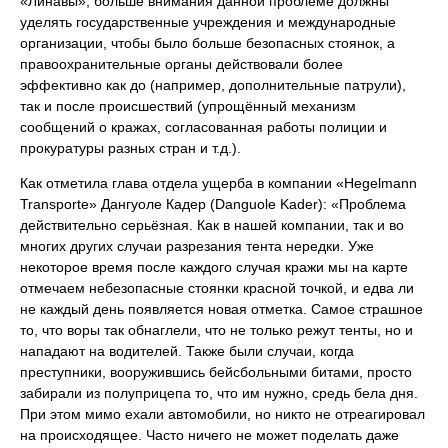
«Линавы», больше внимания данной проблеме должны
уделять государственные учреждения и международные
организации, чтобы было больше безопасных стоянок, а
правоохранительные органы действовали более
эффективно как до (например, дополнительные патрули),
так и после происшествий (упрощённый механизм
сообщений о кражах, согласованная работы полиции и
прокуратуры разных стран и т.д.).
Как отметила глава отдела ущерба в компании «Hegelmann
Transporte» Дангуоле Кадер (Danguole Kader): «Проблема
действительно серьёзная. Как в нашей компании, так и во
многих других случаи разрезания тента нередки. Уже
некоторое время после каждого случая кражи мы на карте
отмечаем небезопасные стоянки красной точкой, и едва ли
не каждый день появляется новая отметка. Самое страшное
то, что воры так обнаглели, что не только режут тенты, но и
нападают на водителей. Также были случаи, когда
преступники, вооружившись бейсбольными битами, просто
забирали из полуприцепа то, что им нужно, средь бела дня.
При этом мимо ехали автомобили, но никто не отреагировал
на происходящее. Часто ничего не может поделать даже