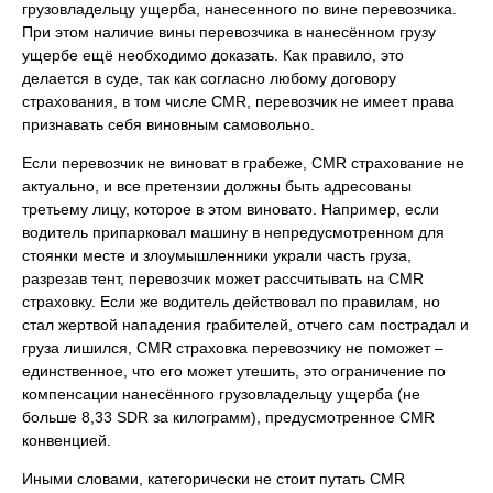
грузовладельцу ущерба, нанесенного по вине перевозчика.
При этом наличие вины перевозчика в нанесённом грузу
ущербе ещё необходимо доказать. Как правило, это
делается в суде, так как согласно любому договору
страхования, в том числе CMR, перевозчик не имеет права
признавать себя виновным самовольно.
Если перевозчик не виноват в грабеже, CMR страхование не
актуально, и все претензии должны быть адресованы
третьему лицу, которое в этом виновато. Например, если
водитель припарковал машину в непредусмотренном для
стоянки месте и злоумышленники украли часть груза,
разрезав тент, перевозчик может рассчитывать на CMR
страховку. Если же водитель действовал по правилам, но
стал жертвой нападения грабителей, отчего сам пострадал и
груза лишился, CMR страховка перевозчику не поможет –
единственное, что его может утешить, это ограничение по
компенсации нанесённого грузовладельцу ущерба (не
больше 8,33 SDR за килограмм), предусмотренное CMR
конвенцией.
Иными словами, категорически не стоит путать CMR