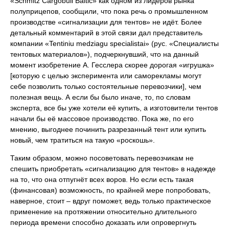
«Schmitz Cargobull Baltic» как одном из лидеров рынка
полуприцепов, сообщили, что пока речь о промышленном
производстве «сигнализации для тентов» не идёт. Более
детальный комментарий в этой связи дал представитель
компании «Tentiniu medziagu specialistai» (рус. «Специалисты
тентовых материалов»), подчеркнувший, что на данный
момент изобретение А. Гесслера скорее дорогая «игрушка»
[которую с целью эксперимента или саморекламы могут
себе позволить только состоятельные перевозчики], чем
полезная вещь. А если бы было иначе, то, по словам
эксперта, все бы уже хотели её купить, а изготовители тентов
начали бы её массовое производство. Пока же, по его
мнению, выгоднее починить разрезанный тент или купить
новый, чем тратиться на такую «роскошь».
Таким образом, можно посоветовать перевозчикам не
спешить приобретать «сигнализацию для тентов» в надежде
на то, что она отпугнёт всех воров. Но если есть такая
(финансовая) возможность, по крайней мере попробовать,
наверное, стоит – вдруг поможет, ведь только практическое
применение на протяжении относительно длительного
периода времени способно доказать или опровергнуть