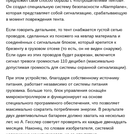
предложил свой способ борьбы с «потрошителями тентов».
Он создал специальную систему безопасности «Alarmplane»,
которая представляет собой сигнализацию, срабатывающую
в момент повреждения тента.
Если говорить детальнее, то тент снабжается густой сетью
проводов, сделанных из похожего на кевлар материала и
соединённых с сигнальным блоком, который крепится к
брезенту в грузовом отсеке (то есть, он не виден снаружи).
Если один из этих проводов будет разрезан, включится
сигнал тревоги громкостью 110 децибел (максимально
допустимая громкость для системы охранной сигнализации).
При этом устройство, благодаря собственному источнику
питания, работает независимо от системы питания
грузовика. Больше того, блок управления оснащён
микроконтроллером и функционирует на основе
специального программного обеспечения, что позволяет
максимально сократить потребление энергии. В результате
двух девятивольтных батареек должно хватать на несколько
лет, но А. Гесслер советует проверять их каждые двенадцать
месяцев. Наконец, по словам изобретателя, системой