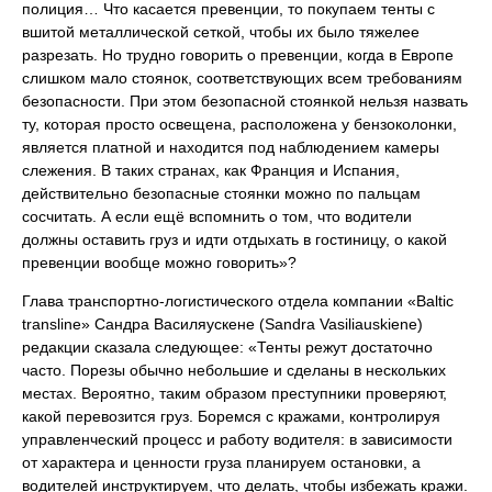
полиция… Что касается превенции, то покупаем тенты с
вшитой металлической сеткой, чтобы их было тяжелее
разрезать. Но трудно говорить о превенции, когда в Европе
слишком мало стоянок, соответствующих всем требованиям
безопасности. При этом безопасной стоянкой нельзя назвать
ту, которая просто освещена, расположена у бензоколонки,
является платной и находится под наблюдением камеры
слежения. В таких странах, как Франция и Испания,
действительно безопасные стоянки можно по пальцам
сосчитать. А если ещё вспомнить о том, что водители
должны оставить груз и идти отдыхать в гостиницу, о какой
превенции вообще можно говорить»?
Глава транспортно-логистического отдела компании «Baltic
transline» Сандра Василяускене (Sandrа Vasiliauskiene)
редакции сказала следующее: «Тенты режут достаточно
часто. Порезы обычно небольшие и сделаны в нескольких
местах. Вероятно, таким образом преступники проверяют,
какой перевозится груз. Боремся с кражами, контролируя
управленческий процесс и работу водителя: в зависимости
от характера и ценности груза планируем остановки, а
водителей инструктируем, что делать, чтобы избежать кражи.