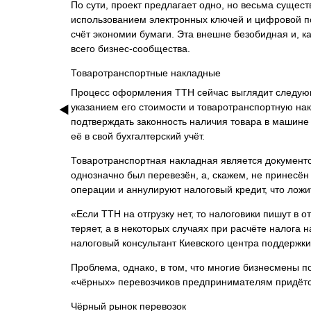
По сути, проект предлагает одно, но весьма суще
использованием электронных ключей и цифровой под
счёт экономии бумаги. Эта внешне безобидная и, ка
всего бизнес-сообщества.
Товаротранспортные накладные
Процесс оформления ТТН сейчас выглядит следующи
указанием его стоимости и товаротранспортную на
подтверждать законность наличия товара в машине 
её в свой бухгалтерский учёт.
Товаротранспортная накладная является документом
однозначно был перевезён, а, скажем, не принесё
операции и аннулируют налоговый кредит, что лож
«Если ТТН на отгрузку нет, то налоговики пишут в 
теряет, а в некоторых случаях при расчёте налога 
налоговый консультант Киевского центра поддержк
Проблема, однако, в том, что многие бизнесмены по
«чёрных» перевозчиков предпринимателям придётся
Чёрный рынок перевозок