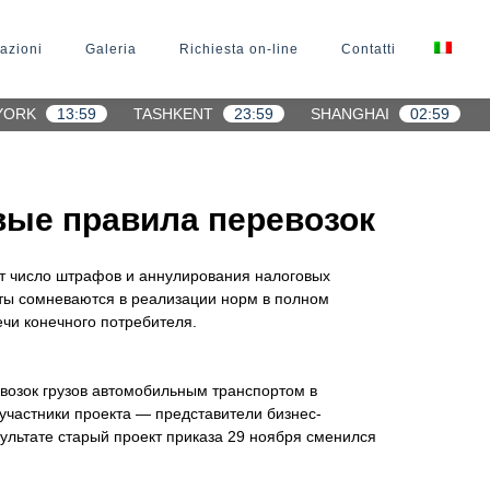
azioni
Galeria
Richiesta on-line
Contatti
YORK
13:59
TASHKENT
23:59
SHANGHAI
02:59
вые правила перевозок
тёт число штрафов и аннулирования налоговых
рты сомневаются в реализации норм в полном
чи конечного потребителя.
возок грузов автомобильным транспортом в
участники проекта — представители бизнес-
зультате старый проект приказа 29 ноября сменился