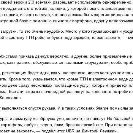
й своей версии 2.0 всё-таки разрешает использовать одновременно
предъявить его той же полиции, у которой пока с планшетами не г
э-версии, из чего следует, что она должна быть зарегистрирована п
тронной базе с помощью личного смартфона, вдруг у перевозчика
грузки, то это очень неудобно. Много у кого грузы заходят и уход
й в систему ТТН рейс не будет подтверждён, то все взвоют», — с
оббистами приказа движут, вероятно, и другие, более приземлённы
ых, как правило, обслуживаются частными структурами, особо при
о, регистрация будет идти, как у нас принято, через частную компа
ть. Кроме того, указывается, что кроме ТТН в электронном виде 
самом деле сразу нескольких поставщиков услуг, которым придётся 
ема. Все эти затраты в очередной раз лягут на конечного потреби
Коновалов.
выполняться спустя рукава. И в таких условиях благие помыслы за
ры, и арматуру «в чёрную» уже, конечно, не повезут. Но большой
 картофель, арбузы, зерно, ёлки, браконьерский лес. При остановк
проект не закроет», — подвёл итог UBR.ua Дмитрий Леушкин.