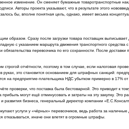
ственное изменение. Он сменяет бумажные товаротранспортные нак
писи. Авторы проекта указывают, что в результате этого нововвед
залось бы, вполне понятная цель, однако, имеет весьма концептуа
м образом. Сразу после загрузки товара поставщик выписывает д
кладную с указанием маршрута движения транспортного средства с
и обязательства перевозчика по его сохранности. После доставки 
 строгой отчётности, поэтому в том случае, если налоговая провер
н в руках, это становится основанием для штрафных санкций: пре
ится на предприятие-плательщика НДС убытком примерно в 17% от
отчёте проверки, что поставка была бестоварной. Это приводит к то
на прибыль могут ещё отминусовать и затраты на эту закупку. Это 
и и развития бизнеса, генеральный директор компании «Е.С.Конса
купают услуги у «чёрных» перевозчиков, ведь работа за наличные де
 отказываться, иначе они влетят в огромные штрафы.