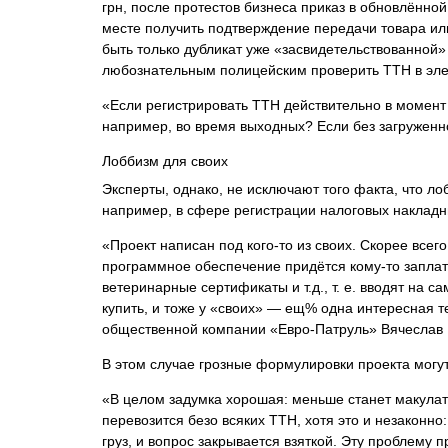
грн, после протестов бизнеса приказ в обновлённо
месте получить подтверждение передачи товара или 
быть только дубликат уже «засвидетельствованной» 
любознательным полицейским проверить ТТН в элек
«Если регистрировать ТТН действительно в момент за
например, во время выходных? Если без загруженно
Лоббизм для своих
Эксперты, однако, не исключают того факта, что л
например, в сфере регистрации налоговых накладн
«Проект написан под кого-то из своих. Скорее всег
программное обеспечение придётся кому-то заплати
ветеринарные сертификаты и т.д., т. е. вводят на 
купить, и тоже у «своих» — ещ% одна интересная т
общественной компании «Евро-Патруль» Вячеслав 
В этом случае грозные формулировки проекта могут 
«В целом задумка хорошая: меньше станет макулату
перевозится безо всяких ТТН, хотя это и незаконно:
груз, и вопрос закрывается взяткой. Эту проблему 