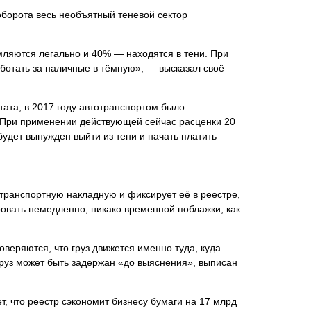
оборота весь необъятный теневой сектор
мляются легально и 40% — находятся в тени. При
аботать за наличные в тёмную», — высказал своё
ата, в 2017 году автотранспортом было
од. При применении действующей сейчас расценки 20
будет вынужден выйти из тени и начать платить
транспортную накладную и фиксирует её в реестре,
ровать немедленно, никако временной поблажки, как
веряются, что груз движется именно туда, куда
 груз может быть задержан «до выяснения», выписан
т, что реестр сэкономит бизнесу бумаги на 17 млрд