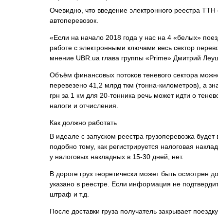
Очевидно, что введение электронного реестра ТТН
автоперевозок.
«Если на начало 2018 года у нас на 4 «белых» пое
работе с электронными ключами весь сектор перево
мнение UBR.ua глава группы «Prime» Дмитрий Леу
Объём финансовых потоков теневого сектора можно
перевезено 41,2 млрд ткм (тонна-километров), а зн
грн за 1 км для 20-тонника речь может идти о тене
налоги и отчисления.
Как должно работать
В идеале с запуском реестра грузоперевозка буде
подобно тому, как регистрируется налоговая накла
у налоговых накладных в 15-30 дней, нет.
В дороге груз теоретически может быть осмотрен д
указано в реестре. Если информация не подтвердитс
штраф и т.д.
После доставки груза получатель закрывает поездку