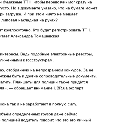
 и бумажные ТТН, чтобы перевозчик мог сразу на
усто. Но в документе указано, что на бумаге может
ри загрузке. И при этом ничто не мешает
 липовая накладная на руках?
ят круглосуточно. Кто будет регистрировать ТТН,
читает Александра Томашевская.
е интересы. Ведь подобные электронные реестры,
ближенными к госструктурам.
нию, отобранную на непрозрачном конкурсе. За её
должны быть и другие сопроводительные документы,
платить. Планшеты для полиции также придётся
теля», — обращает внимание UBR.ua эксперт
кона так и не заработают в полную силу.
 объём определённых грузов даже сейчас
е полицией водитель говорит, что это его личный