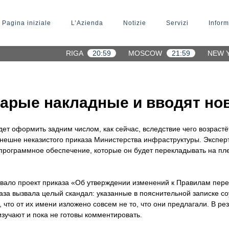
Pagina iniziale
L’Azienda
Notizie
Servizi
Inform
RIGA
20:59
MOSCOW
21:59
NEW 
тарые накладные и вводят но
дет оформить задним числом, как сейчас, вследствие чего возрас
внешне неказистого приказа Министерства инфраструктуры. Экспе
 программное обеспечение, которые он будет перекладывать на пле
вало проект приказа «Об утверждении изменений к Правилам пере
за вызвала целый скандал: указанные в пояснительной записке со
 что от их имени изложено совсем не то, что они предлагали. В ре
изучают и пока не готовы комментировать.