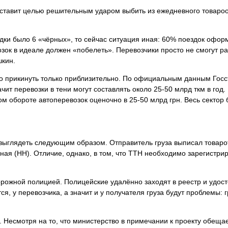
 ставит целью решительным ударом выбить из ежедневного товаро
здки было 6 «чёрных», то сейчас ситуация иная: 60% поездок офор
зок в идеале должен «побелеть». Перевозчики просто не смогут р
шкин.
 прикинуть только приблизительно. По официальным данным Госст
ачит перевозки в тени могут составлять около 25-50 млрд ткм в г
вом обороте автоперевозок оценочно в 25-50 млрд грн. Весь сектор 
т выглядеть следующим образом. Отправитель груза выписал товаро
дная (НН). Отличие, однако, в том, что ТТН необходимо зарегистри
орожной полицией. Полицейские удалённо заходят в реестр и удосто
я, у перевозчика, а значит и у получателя груза будут проблемы:
. Несмотря на то, что министерство в примечании к проекту обещае