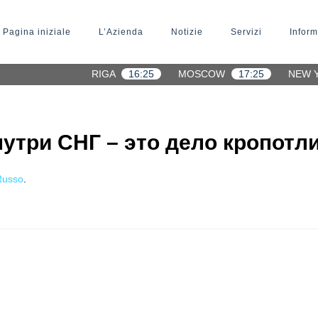
Pagina iniziale
L’Azienda
Notizie
Servizi
Inform
RIGA
16:25
MOSCOW
17:25
NEW 
нутри СНГ – это дело кропотл
Russo
.