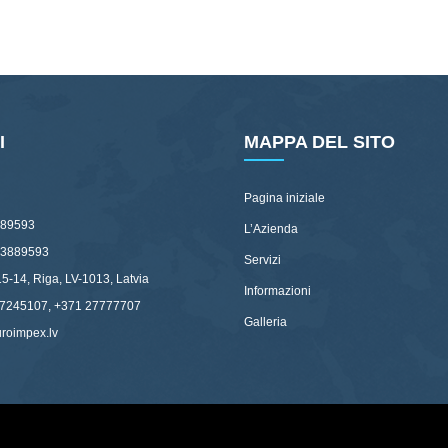
I
MAPPA DEL SITO
Pagina iniziale
89593
L’Azienda
03889593
Servizi
15-14, Riga, LV-1013, Latvia
Informazioni
67245107, +371 27777707
Galleria
uroimpex.lv