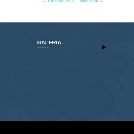
← Previous Post
Next Post →
GALERIA