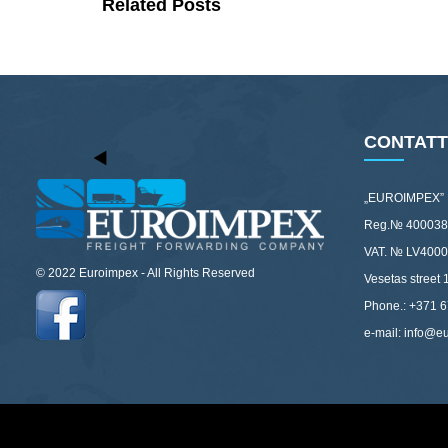
Related Posts
CONTATT
„EUROIMPEX”
Reg.№ 400038
VAT. № LV400
© 2022 Euroimpex - All Rights Reserved
Vesetas street 
Phone.: +371 
e-mail: info@e