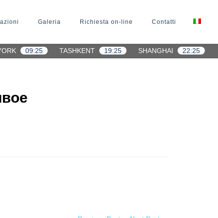
azioni
Galeria
Richiesta on-line
Contatti
YORK
09:25
TASHKENT
19:25
SHANGHAI
22:25
ивое