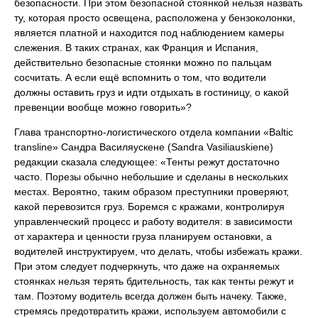
безопасности. При этом безопасной стоянкой нельзя назвать
ту, которая просто освещена, расположена у бензоколонки,
является платной и находится под наблюдением камеры
слежения. В таких странах, как Франция и Испания,
действительно безопасные стоянки можно по пальцам
сосчитать. А если ещё вспомнить о том, что водители
должны оставить груз и идти отдыхать в гостиницу, о какой
превенции вообще можно говорить»?
Глава транспортно-логистического отдела компании «Baltic
transline» Сандра Василяускене (Sandrа Vasiliauskiene)
редакции сказала следующее: «Тенты режут достаточно
часто. Порезы обычно небольшие и сделаны в нескольких
местах. Вероятно, таким образом преступники проверяют,
какой перевозится груз. Боремся с кражами, контролируя
управленческий процесс и работу водителя: в зависимости
от характера и ценности груза планируем остановки, а
водителей инструктируем, что делать, чтобы избежать кражи.
При этом следует подчеркнуть, что даже на охраняемых
стоянках нельзя терять бдительность, так как тенты режут и
там. Поэтому водитель всегда должен быть начеку. Также,
стремясь предотвратить кражи, используем автомобили с