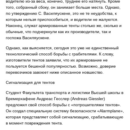
водителю из-за веса, конечно, труднее его натянуть. Кроме
того, собранный сбоку, он занимает больше места. Однако,
по утверждению С. Василяускене, это не те неудобства, к
которым нельзя приспособиться, и водители не жалуются.
Наконец, служат армированные тенты столько же, сколько и
обычные, что подчеркнули как их производители, так и
госпожа Василяускене.
Однако, как выясняется, сегодня это уже не единственный
технологический способ борьбы с грабителями. К слову,
изготовители тентов заявили, что их армирование не
пользуется бешеной популярностью. Возможно, доверие
перевозчиков завоюет ниже описанное новшество.
Сигнализация для тентов
Cтудент Факультета транспорта и логистики Высшей школы в
Бремерхафене Андреас Гесслер (Andreas Giessler)
предложил свой способ борьбы с «потрошителями тентов».
Он создал специальную систему безопасности «Alarmplane»,
которая представляет собой сигнализацию, срабатывающую
в момент повреждения тента.