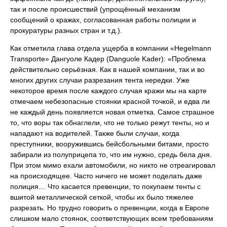
так и после происшествий (упрощённый механизм
сообщений о кражах, согласованная работы полиции и
прокуратуры разных стран и т.д.).
Как отметила глава отдела ущерба в компании «Hegelmann
Transporte» Дангуоле Кадер (Danguole Kader): «Проблема
действительно серьёзная. Как в нашей компании, так и во
многих других случаи разрезания тента нередки. Уже
некоторое время после каждого случая кражи мы на карте
отмечаем небезопасные стоянки красной точкой, и едва ли
не каждый день появляется новая отметка. Самое страшное
то, что воры так обнаглели, что не только режут тенты, но и
нападают на водителей. Также были случаи, когда
преступники, вооружившись бейсбольными битами, просто
забирали из полуприцепа то, что им нужно, средь бела дня.
При этом мимо ехали автомобили, но никто не отреагировал
на происходящее. Часто ничего не может поделать даже
полиция… Что касается превенции, то покупаем тенты с
вшитой металлической сеткой, чтобы их было тяжелее
разрезать. Но трудно говорить о превенции, когда в Европе
слишком мало стоянок, соответствующих всем требованиям