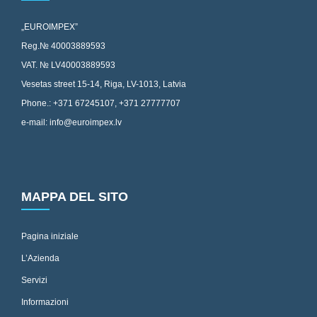
„EUROIMPEX”
Reg.№ 40003889593
VAT. № LV40003889593
Vesetas street 15-14, Riga, LV-1013, Latvia
Phone.: +371 67245107, +371 27777707
e-mail: info@euroimpex.lv
MAPPA DEL SITO
Pagina iniziale
L’Azienda
Servizi
Informazioni