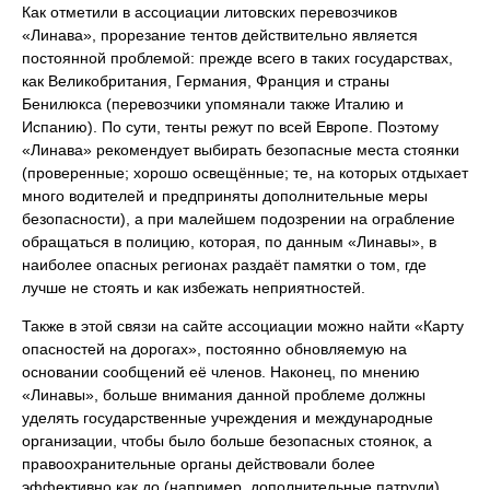
Как отметили в ассоциации литовских перевозчиков
«Линава», прорезание тентов действительно является
постоянной проблемой: прежде всего в таких государствах,
как Великобритания, Германия, Франция и страны
Бенилюкса (перевозчики упомянали также Италию и
Испанию). По сути, тенты режут по всей Европе. Поэтому
«Линава» рекомендует выбирать безопасные места стоянки
(проверенные; хорошо освещённые; те, на которых отдыхает
много водителей и предприняты дополнительные меры
безопасности), а при малейшем подозрении на ограбление
обращаться в полицию, которая, по данным «Линавы», в
наиболее опасных регионах раздаёт памятки о том, где
лучше не стоять и как избежать неприятностей.
Также в этой связи на сайте ассоциации можно найти «Карту
опасностей на дорогах», постоянно обновляемую на
основании сообщений её членов. Наконец, по мнению
«Линавы», больше внимания данной проблеме должны
уделять государственные учреждения и международные
организации, чтобы было больше безопасных стоянок, а
правоохранительные органы действовали более
эффективно как до (например, дополнительные патрули),