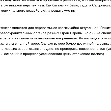
оследствии оказываются прорывным решением, и такая авторитетна
 этом никакой перспективы. Как бы там ни было, задача Cargonews
 криминального воздействия, а решать уже им.
тентов является для перевозчиков чрезвычайно актуальной. Решит
равоохранительных органов разных стран Европы, но они не спешат
а себя и на какие-то технологические решения. До последнего мом
езультата в полной мере. Однако вскоре более доступной на рынке
наглевших воров, сказать трудно, но проверить, наверное, стоит (
ой компании в процессе установления цены страхового полиса).