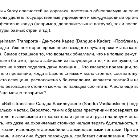
йти «Карту опасностей на дорогах», постоянно обновляемую на ос
ны уделять государственные учреждения и международные органи
фективно как до (например, дополнительные патрули), так и пос
уры разных стран и т.д.).
elmann Transporte» Дангуоле Кадер (Danguole Kader): «Проблема 
ередки. Уже некоторое время после каждого случая кражи мы на кар
. Самое страшное то, что воры так обнаглели, что не только режут
ными битами, просто забирали из полуприцепа то, что им нужно, с
его не может поделать даже полиция… Что касается превенции, то
ить о превенции, когда в Европе слишком мало стоянок, соответст
росто освещена, расположена у бензоколонки, является платной и
ьно безопасные стоянки можно по пальцам сосчитать. А если ещё вс
ообще можно говорить»?
«Baltic transline» Сандра Василяускене (Sandrа Vasiliauskiene) р
льких местах. Вероятно, таким образом преступники проверяют, ка
еля: в зависимости от характера и ценности груза планируем остан
ь, что даже на охраняемых стоянках нельзя терять бдительность, та
ь кражи, используем автомобили с армированными тентами. При это
кань, и если она будет повреждена, сработает сигнализация. Пост