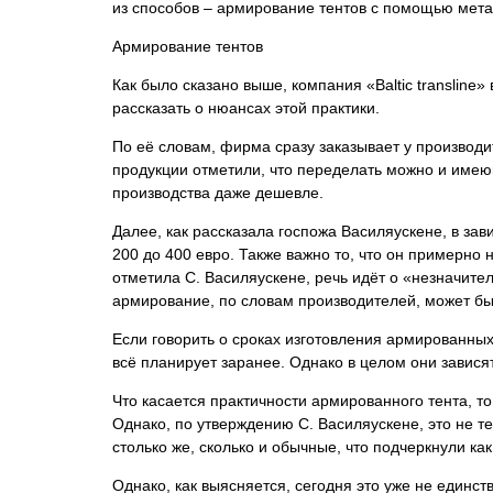
из способов – армирование тентов с помощью метал
Армирование тентов
Как было сказано выше, компания «Baltic translin
рассказать о нюансах этой практики.
По её словам, фирма сразу заказывает у производи
продукции отметили, что переделать можно и имеющ
производства даже дешевле.
Далее, как рассказала госпожа Василяускене, в за
200 до 400 евро. Также важно то, что он примерно 
отметила С. Василяускене, речь идёт о «незначите
армирование, по словам производителей, может бы
Если говорить о сроках изготовления армированных т
всё планирует заранее. Однако в целом они зависят
Что касается практичности армированного тента, то
Однако, по утверждению С. Василяускене, это не т
столько же, сколько и обычные, что подчеркнули как
Однако, как выясняется, сегодня это уже не единст