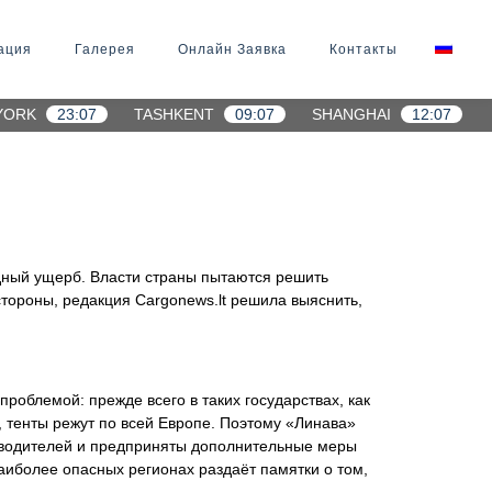
ация
Галерея
Онлайн Заявка
Контакты
YORK
23:07
TASHKENT
09:07
SHANGHAI
12:07
дный ущерб. Власти страны пытаются решить
тороны, редакция Cargonews.lt решила выяснить,
роблемой: прежде всего в таких государствах, как
 тенты режут по всей Европе. Поэтому «Линава»
о водителей и предприняты дополнительные меры
аиболее опасных регионах раздаёт памятки о том,