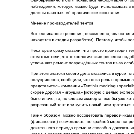
Одновременно в СМИ появилась информация о том,
наблюдения, которую можно будет использовать в п
должны начаться её практические испытания.
Мнение производителей тентов
Вышеописанные решения, несомненно, являются инт
находятся в стадии разработки). Поэтому, чтобы п
Некоторые сразу сказали, что просто производят т
этом отметили, что технологические решения подоб
усложняют ремонт повреждённых тентов из-за особ
При этом знатоки своего дела оказались в курсе тог
полуприцепов, сообщили, что пока речь о промышле
представитель компании «Tentiniu medziagu special
скорее дорогая «игрушка» [которую с целью экспер
было иначе, то, по словам эксперта, все бы уже хо
разрезанный тент или купить новый, чем тратиться 
Таким образом, можно посоветовать перевозчикам не
(финансовая) возможность, по крайней мере попроб
длительного периода времени способно доказать ил