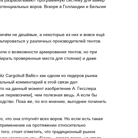
на разрабатывают программную систему для камер
потенциальных воров. Вскоре в Голландии и Бельгии
ичём не дешёвые, а некоторые из них и вовсе ещё
льтироваться у различных производителей тентов.
вили о возможности армирования тентов, но при
бирать проверенные места для стоянки) и даже
tz Cargobull Baltic» как одном из лидеров рынка
альный комментарий в этой связи дал
 что на данный момент изобретение А. Гесслера
ые перевозчики], чем полезная вещь. А если бы
водство. Пока же, по его мнению, выгоднее починить
 что она отпугнёт всех воров. Но если есть такая
е применение на протяжении относительно
того, стоит отметить, что традиционный рынок