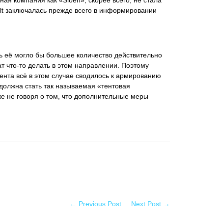
я компания как «Sioen», скорее всего, не стала
.lt заключалась прежде всего в информировании
ь её могло бы большее количество действительно
 что-то делать в этом направлении. Поэтому
ента всё в этом случае сводилось к армированию
 должна стать так называемая «тентовая
уже не говоря о том, что дополнительные меры
← Previous Post
Next Post →