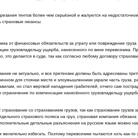
резания тентов более чем серьёзной и жалуются на недостаточное
ь страховые нюансы.
ка от финансовых обязательств за утрату или повреждение груза в
ации грузовладельцу ущерба, нанесенного по вине перевозчика. П
, это делается в суде, так как согласно любому договору страхов
вание не актуально, и все претензии должны быть адресованы трет
нном для стоянки месте и злоумышленники украли часть груза, ра
авилам, но стал жертвой нападения грабителей, отчего сам постра
то ограничение по компенсации нанесённого грузовладельцу ущерб
 страхование со страхованием грузов, так как страхование грузов
отдельного страхового полиса на груз, страховая компания обязана
ополнительные детальные разъяснения на русском языке можно най
м желательно избегать. Поэтому перевозчики пытаются хоть как-то 