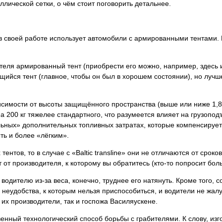
лической сетки, о чём стоит поговорить детальнее.
e» в своей работе использует автомобили с армированными тентами
теля армированный тент (приобрести его можно, например, здесь и
ийся тент (главное, чтобы он был в хорошем состоянии), но лучше
висимости от высоты защищённого пространства (выше или ниже 1,8
на 200 кг тяжелее стандартного, что разумеется влияет на грузопо
льных» дополнительных топливных затратах, которые компенсирует
ть и более «лёгким».
ентов, то в случае с «Baltic transline» они не отличаются от срок
 от производителя, к которому вы обратитесь (кто-то попросит бо
 водителю из-за веса, конечно, труднее его натянуть. Кроме того, 
е неудобства, к которым нельзя приспособиться, и водители не жа
 их производители, так и госпожа Василяускене.
венный технологический способ борьбы с грабителями. К слову, изг