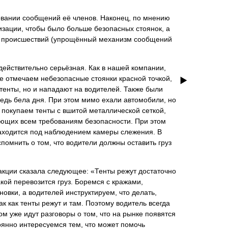
новании сообщений её членов. Наконец, по мнению
зации, чтобы было больше безопасных стоянок, а
ле происшествий (упрощённый механизм сообщений
действительно серьёзная. Как в нашей компании,
те отмечаем небезопасные стоянки красной точкой,
 тенты, но и нападают на водителей. Также были
редь бела дня. При этом мимо ехали автомобили, но
 покупаем тенты с вшитой металлической сеткой,
вующих всем требованиям безопасности. При этом
 находится под наблюдением камеры слежения. В
помнить о том, что водители должны оставить груз
едакции сказала следующее: «Тенты режут достаточно
кой перевозится груз. Боремся с кражами,
овки, а водителей инструктируем, что делать,
к как тенты режут и там. Поэтому водитель всегда
м уже идут разговоры о том, что на рынке появятся
оянно интересуемся тем, что может помочь