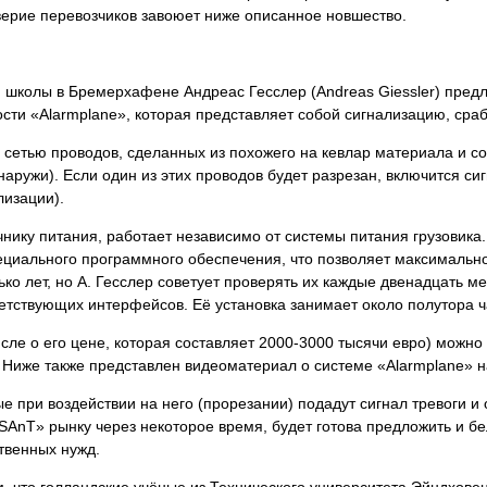
ерие перевозчиков завоюет ниже описанное новшество.
й школы в Бремерхафене Андреас Гесслер (Andreas Giessler) пре
ости «Alarmplane», которая представляет собой сигнализацию, ср
ой сетью проводов, сделанных из похожего на кевлар материала и 
н снаружи). Если один из этих проводов будет разрезан, включится 
лизации).
чнику питания, работает независимо от системы питания грузовика
циального программного обеспечения, что позволяет максимально 
ко лет, но А. Гесслер советует проверять их каждые двенадцать м
етствующих интерфейсов. Её установка занимает около полутора ч
ле о его цене, которая составляет 2000-3000 тысячи евро) можно 
. Ниже также представлен видеоматериал о системе «Alarmplane» 
рые при воздействии на него (прорезании) подадут сигнал тревоги 
AnT» рынку через некоторое время, будет готова предложить и б
твенных нужд.