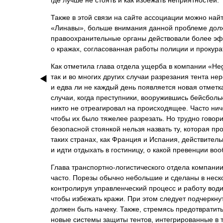
где лучше не стоять и как избежать неприятностей.
Также в этой связи на сайте ассоциации можно на
«Линавы», больше внимания данной проблеме долж
правоохранительные органы действовали более эф
о кражах, согласованная работы полиции и прокурат
Как отметила глава отдела ущерба в компании «Heg
так и во многих других случаи разрезания тента н
и едва ли не каждый день появляется новая отметка
случаи, когда преступники, вооружившись бейсболь
никто не отреагировал на происходящее. Часто нич
чтобы их было тяжелее разрезать. Но трудно говор
безопасной стоянкой нельзя назвать ту, которая п
таких странах, как Франция и Испания, действител
и идти отдыхать в гостиницу, о какой превенции в
Глава транспортно-логистического отдела компании 
часто. Порезы обычно небольшие и сделаны в неско
контролируя управленческий процесс и работу водит
чтобы избежать кражи. При этом следует подчеркнут
должен быть начеку. Также, стремясь предотвратит
новые системы защиты тентов, интегрированные в т