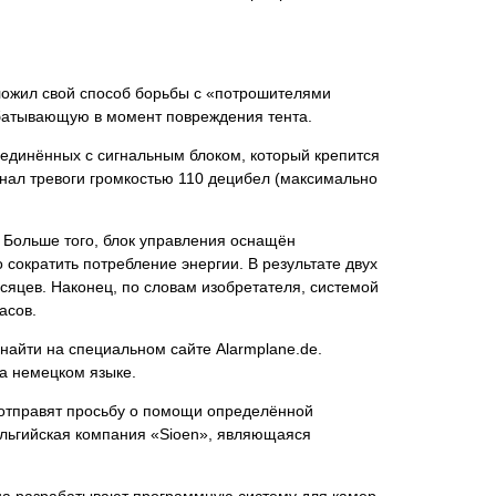
дложил свой способ борьбы с «потрошителями
абатывающую в момент повреждения тента.
соединённых с сигнальным блоком, который крепится
сигнал тревоги громкостью 110 децибел (максимально
. Больше того, блок управления оснащён
сократить потребление энергии. В результате двух
есяцев. Наконец, по словам изобретателя, системой
асов.
найти на специальном сайте Alarmplane.de.
на немецком языке.
и отправят просьбу о помощи определённой
ельгийская компания «Sioen», являющаяся