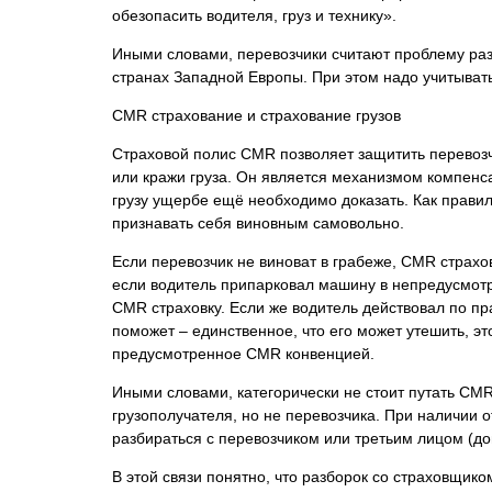
обезопасить водителя, груз и технику».
Иными словами, перевозчики считают проблему раз
странах Западной Европы. При этом надо учитыват
CMR страхование и страхование грузов
Страховой полис CMR позволяет защитить перевозчи
или кражи груза. Он является механизмом компенс
грузу ущербе ещё необходимо доказать. Как правило
признавать себя виновным самовольно.
Если перевозчик не виноват в грабеже, CMR страхо
если водитель припарковал машину в непредусмотре
CMR страховку. Если же водитель действовал по пр
поможет – единственное, что его может утешить, э
предусмотренное CMR конвенцией.
Иными словами, категорически не стоит путать CMR
грузополучателя, но не перевозчика. При наличии 
разбираться с перевозчиком или третьим лицом (д
В этой связи понятно, что разборок со страховщико