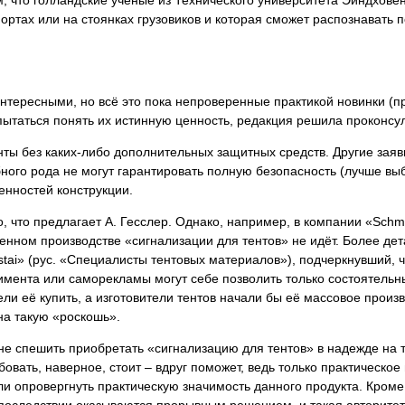
 что голландские учёные из Технического университета Эйндхове
ортах или на стоянках грузовиков и которая сможет распознавать 
ересными, но всё это пока непроверенные практикой новинки (пр
опытаться понять их истинную ценность, редакция решила проконсу
енты без каких-либо дополнительных защитных средств. Другие зая
ного рода не могут гарантировать полную безопасность (лучше вы
енностей конструкции.
о, что предлагает А. Гесслер. Однако, например, в компании «Schmi
нном производстве «сигнализации для тентов» не идёт. Более дет
istai» (рус. «Специалисты тентовых материалов»), подчеркнувший,
имента или саморекламы могут себе позволить только состоятельн
тели её купить, а изготовители тентов начали бы её массовое произ
на такую «роскошь».
 спешить приобретать «сигнализацию для тентов» в надежде на то,
овать, наверное, стоит – вдруг поможет, ведь только практическо
и опровергнуть практическую значимость данного продукта. Кроме 