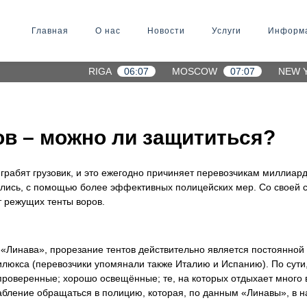
Главная
О нас
Новости
Услуги
Информ
RIGA
06:07
MOSCOW
07:07
NEW 
ов – можно ли защититься?
рабят грузовик, и это ежегодно причиняет перевозчикам миллиар
ались, с помощью более эффективных полицейских мер. Со своей с
т режущих тенты воров.
 «Линава», прорезание тентов действительно является постоянной п
люкса (перевозчики упомянали также Италию и Испанию). По сути,
(проверенные; хорошо освещённые; те, на которых отдыхает мног
абление обращаться в полицию, которая, по данным «Линавы», в н