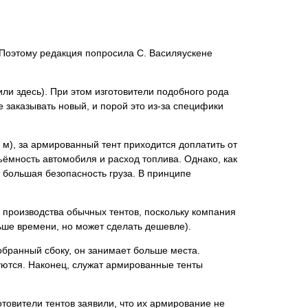
. Поэтому редакция попросила С. Василяускене
ли здесь). При этом изготовители подобного рода
 заказывать новый, и порой это из-за специфики
 м), за армированный тент приходится доплатить от
дъёмность автомобиля и расход топлива. Однако, как
 бoльшая безопасность груза. В принципе
ов производства обычных тентов, поскольку компания
льше времени, но может сделать дешевле).
собранный сбоку, он занимает больше места.
луются. Наконец, служат армированные тенты
отовители тентов заявили, что их армирование не