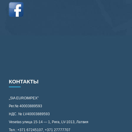
КОНТАКТЫ
„SIA EUROIMPEX”
Рег.№ 40003889593
НДС. № LV40003889593
Vesetas улица 15-14 — 1, Рига, LV-1013, Латвия
Тел.: +371 67245107, +371 27777707