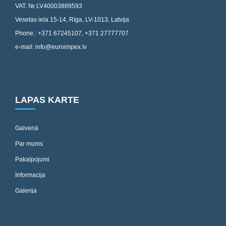
VAT. № LV40003889593
Vesetas iela 15-14, Rīga, LV-1013, Latvija
Phone.: +371 67245107, +371 27777707
e-mail: info@euroimpex.lv
LAPAS KARTE
Galvenā
Par mums
Pakalpojumi
Informacija
Galerija