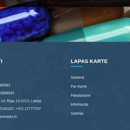
I
LAPAS KARTE
Galvenā
89593
Par mums
03889593
Pakalpojumi
-14, Rīga, LV-1013, Latvija
Informacija
67245107, +371 27777707
Galerija
uroimpex.lv