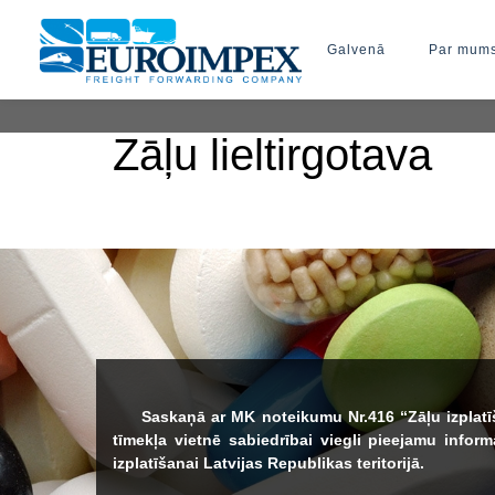
Galvenā
Par mum
Zāļu lieltirgotava
Saskaņā ar MK noteikumu Nr.416 “Zāļu izplatīšan
tīmekļa vietnē sabiedrībai viegli pieejamu info
izplatīšanai Latvijas Republikas teritorijā.