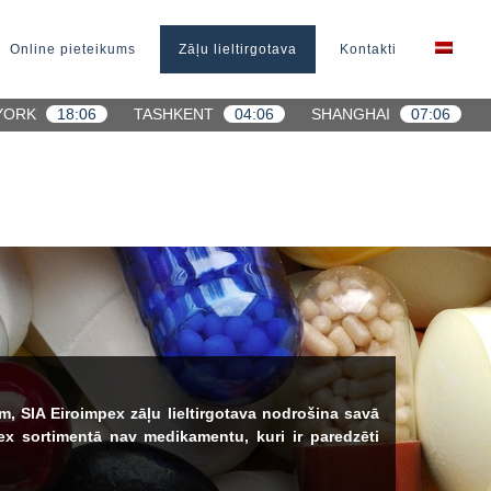
Online pieteikums
Zāļu lieltirgotava
Kontakti
YORK
18:06
TASHKENT
04:06
SHANGHAI
07:06
 SIA Eiroimpex zāļu lieltirgotava nodrošina savā
ex sortimentā nav medikamentu, kuri ir paredzēti