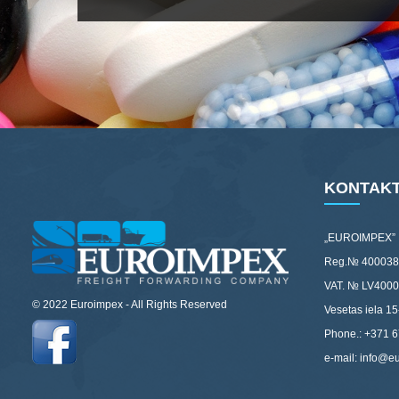
KONTAKT
„EUROIMPEX”
Reg.№ 400038
VAT. № LV400
© 2022 Euroimpex - All Rights Reserved
Vesetas iela 15
Phone.: +371 
e-mail: info@e