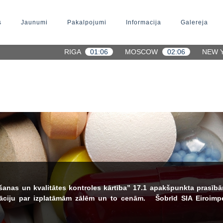
s
Jaunumi
Pakalpojumi
Informacija
Galereja
RIGA
01:06
MOSCOW
02:06
NEW 
as un kvalitātes kontroles kārtība” 17.1 apakšpunkta prasībām,
rmāciju par izplatāmām zālēm un to cenām. Šobrīd SIA Eiroimp