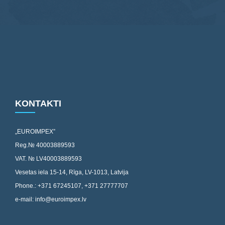
KONTAKTI
„EUROIMPEX”
Reg.№ 40003889593
VAT. № LV40003889593
Vesetas iela 15-14, Rīga, LV-1013, Latvija
Phone.: +371 67245107, +371 27777707
e-mail: info@euroimpex.lv