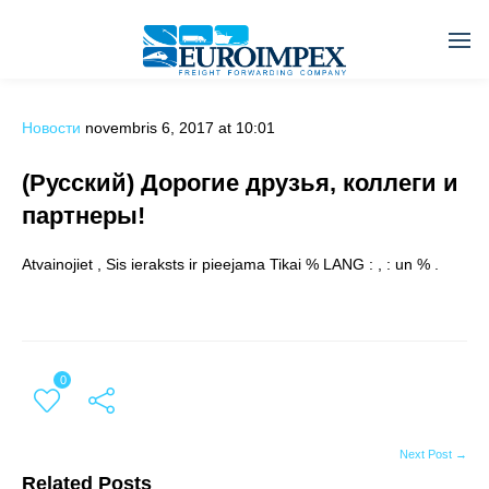
Новости
novembris 6, 2017 at 10:01
(Русский) Дорогие друзья, коллеги и
партнеры!
Atvainojiet , Sis ieraksts ir pieejama Tikai % LANG : , : un % .
0
Next Post →
Related Posts