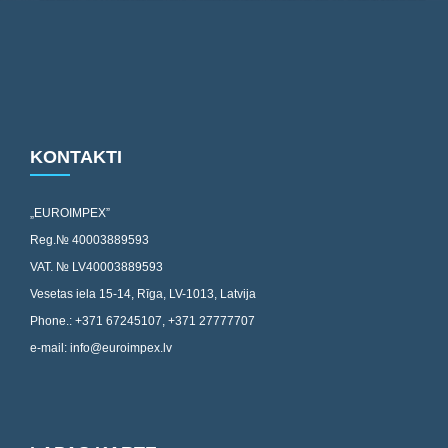
KONTAKTI
„EUROIMPEX”
Reg.№ 40003889593
VAT. № LV40003889593
Vesetas iela 15-14, Rīga, LV-1013, Latvija
Phone.: +371 67245107, +371 27777707
e-mail: info@euroimpex.lv