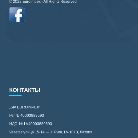
© 2022 Euroimpex - All Rights Reserved
КОНТАКТЫ
„SIA EUROIMPEX”
Рег.№ 40003889593
НДС. № LV40003889593
Vesetas улица 15-14 — 1, Рига, LV-1013, Латвия