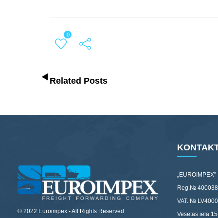
0
Related Posts
KONTAKT
„EUROIMPEX”
Reg.№ 400038
VAT. № LV400
© 2022 Euroimpex - All Rights Reserved
Vesetas iela 15