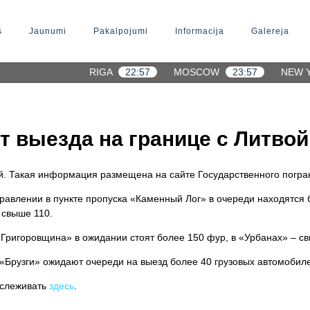
s
Jaunumi
Pakalpojumi
Informacija
Galereja
RIGA
22:57
MOSCOW
23:57
NEW 
т выезда на границе с Литвой
й. Такая информация размещена на сайте Государственного погра
правлении в пункте пропуска «Каменный Лог» в очереди находятся 
 свыше 110.
«Григоровщина» в ожидании стоят более 150 фур, в «Урбанах» – с
 «Брузги» ожидают очереди на выезд более 40 грузовых автомобиле
тслеживать
здесь
.