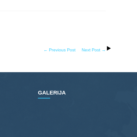
← Previous Post
Next Post →
GALERIJA