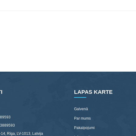
I
LAPAS KARTE
Galvenā
89593
Par mums
03889593
Pakalpojumi
-14, Rīga, LV-1013, Latvija