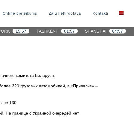
Online pieteikums
Zāļu lieltirgotava
Kontakti
YORK
15:57
TASHKENT
01:57
SHANGHAI
04:57
ничного комитета Беларуси.
более 320 грузовых автомобилей, в «Привалке» –
выше 130.
й. На границе с Украиной очередей нет.