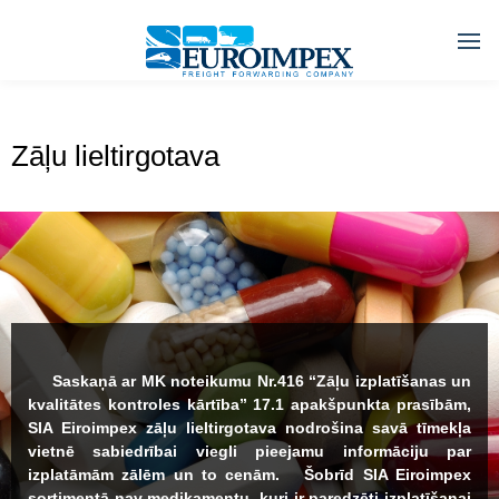
Zāļu lieltirgotava
Saskaņā ar MK noteikumu Nr.416 “Zāļu izplatīšanas un
kvalitātes kontroles kārtība” 17.1 apakšpunkta prasībām,
SIA Eiroimpex zāļu lieltirgotava nodrošina savā tīmekļa
vietnē sabiedrībai viegli pieejamu informāciju par
izplatāmām zālēm un to cenām. Šobrīd SIA Eiroimpex
sortimentā nav medikamentu, kuri ir paredzēti izplatīšanai