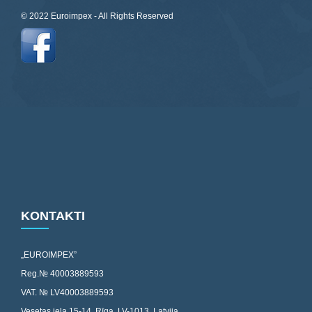
© 2022 Euroimpex - All Rights Reserved
KONTAKTI
„EUROIMPEX”
Reg.№ 40003889593
VAT. № LV40003889593
Vesetas iela 15-14, Rīga, LV-1013, Latvija