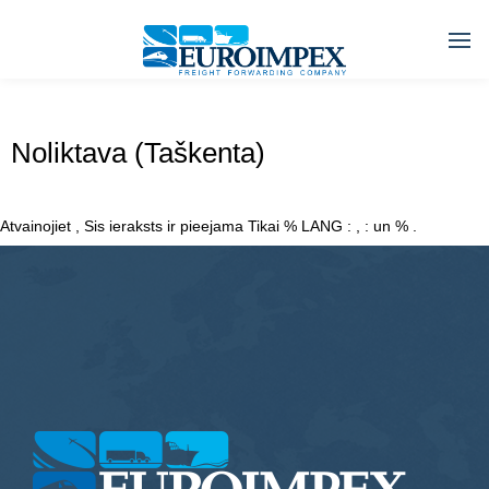
Noliktava (Taškenta)
Atvainojiet , Sis ieraksts ir pieejama Tikai % LANG : , : un % .