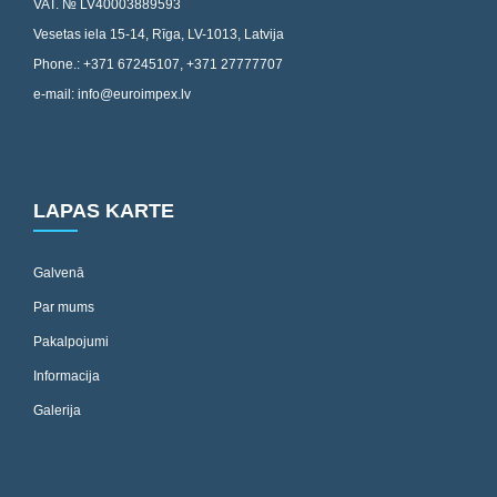
VAT. № LV40003889593
Vesetas iela 15-14, Rīga, LV-1013, Latvija
Phone.: +371 67245107, +371 27777707
e-mail: info@euroimpex.lv
LAPAS KARTE
Galvenā
Par mums
Pakalpojumi
Informacija
Galerija