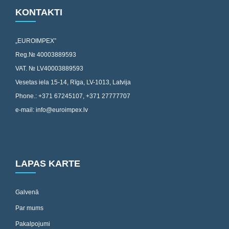
KONTAKTI
„EUROIMPEX”
Reg.№ 40003889593
VAT. № LV40003889593
Vesetas iela 15-14, Rīga, LV-1013, Latvija
Phone.: +371 67245107, +371 27777707
e-mail: info@euroimpex.lv
LAPAS KARTE
Galvenā
Par mums
Pakalpojumi