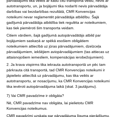
pārvadājums tika veikts ar kādu citu transporta veidu, nevis ar
autotransportu, un, ja bojājumi tika nodarīti nevis pārvadātāja
darbības vai bezdarbības rezultātā, CMR Konvencijas
noteikumi nevar reglamentēt pārvadātāja atbildību. Šajā
gadījumā pārvadātāja atbildība tiek regulēta ar noteikumiem,
kas tiek piemēroti šim tr
ansporta veidam.
Citiem vārdiem, šajā gadījumā autopārvadātājs atbild par
bojājumiem saskaņā ar spēkā esošiem obligātiem
noteikumiem attiecībā uz jūras pārvadājumiem, dzelzceļa
pārvadājumiem, iekšējiem aviopārvadājumiem (tas attiecas uz
attaisnojošiem iemesliem, kompensācijas ierobežojumiem).
2. Ja krava vispirms tika iekrauta autotransportā un pēc tam
pārkrauta citā transportā, tad CMR Konvencijas noteikumi ir
jāpielieto attiecībā uz pārvadājumu, kas tika veikts ar
autotransportu, ar nosacījumu, ka CMR Konvencijas noteikumi
tika ievēroti autopārvadājuma laikā (skat. 3.jautājumu).
7) Vai CMR pavadzīme ir obligāta?
Nē, CMR pavadzīme nav obligāta, lai pielietotu CMR
Konvencijas noteikumus.
CMR pavadzīmi uzskata par pārvadājuma līguma pierādījumu,