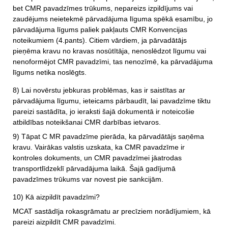
bet CMR pavadzīmes trūkums, nepareizs izpildījums vai
zaudējums neietekmē pārvadājuma līguma spēkā esamību, jo
pārvadājuma līgums paliek pakļauts CMR Konvencijas
noteikumiem (4.pants). Citiem vārdiem, ja pārvadātājs
pieņēma kravu no kravas nosūtītāja, nenoslēdzot līgumu vai
nenoformējot CMR pavadzīmi, tas nenozīmē, ka pārvadājuma
līgums netika noslēgts.
8)
Lai novērstu jebkuras problēmas, kas ir saistītas ar
pārvadājuma līgumu, ieteicams pārbaudīt, lai pavadzīme tiktu
pareizi sastādīta, jo ieraksti šajā dokumentā ir noteicošie
atbildības noteikšanai CMR darbības ietvaros.
9)
Tāpat C MR pavadzīme pierāda, ka pārvadātājs saņēma
kravu. Vairākas valstis uzskata, ka CMR pavadzīme ir
kontroles dokuments, un CMR pavadzīmei jāatrodas
transportlīdzeklī pārvadājuma laikā. Šajā gadījumā
pavadzīmes trūkums var novest pie sankcijām.
10) Kā aizpildīt pavadzīmi?
МСАТ sast
ādīja rokasgrāmatu ar precīziem norādījumiem, kā
pareizi aizpildīt CMR pavadzīmi.