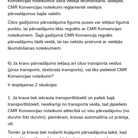
Konvencijas noteikumus savā vietējā likumdošanā, tādējādi,
CMR Konvencijas noteikumi reglamentē vietējos
pārvadājumus šajās valstīs.
Citos gadījumos pārvadājuma līguma puses var iekļaut līgumā
punktu, lai pārvadājums tiktu regulēts ar CMR Konvencijas
noteikumiem. Šajā gadījumā CMR Konvencija regulēs
pārvadājumu tādā veidā, lai tas nebūtu pretrunā ar vietējās
likumdošanas noteikumiem.
6) Ja kravu pārvadājums iekļauj arī citus transporta veidus
(jūras transports, dzelzceļa transports), vai tiks pielietoti CMR
Konvencijas noteikumi?
Ir iespējamas 2 situācijas:
1. Ja krava tiek iekrauta transportlīdzeklī un paliek šajā
transportlīdzeklī, neatkarīgi no transporta veida, tad jāpielieto
CMR Konvencijas noteikumi attiecībā uz visu pārvadājumu (no
durvīm līdz durvīm): piemēram, kravas automašīna uz prāmja,
utt.
Tomēr, ja kravai tiek nodarīti bojājumi pārvadājuma laikā, kad