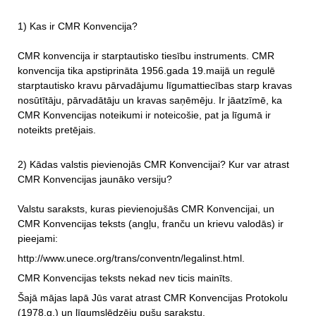
1) Kas ir CMR Konvencija?
CMR konvencija ir starptautisko tiesību instruments. CMR
konvencija tika apstiprināta 1956.gada 19.maijā un regulē
starptautisko kravu pārvadājumu līgumattiecības starp kravas
nosūtītāju, pārvadātāju un kravas saņēmēju. Ir jāatzīmē, ka
CMR Konvencijas noteikumi ir noteicošie, pat ja līgumā ir
noteikts pretējais.
2) Kādas valstis pievienojās CMR Konvencijai? Kur var atrast
CMR Konvencijas jaunāko versiju?
Valstu saraksts, kuras pievienojušās CMR Konvencijai, un
CMR Konvencijas teksts (angļu, franču un krievu valodās) ir
pieejami:
http://www.unece.org/trans/conventn/legalinst.html.
CMR Konvencijas teksts nekad nev ticis mainīts.
Šajā mājas lapā Jūs varat atrast CMR Konvencijas Protokolu
(1978.g.) un līgumslēdzēju pušu sarakstu.