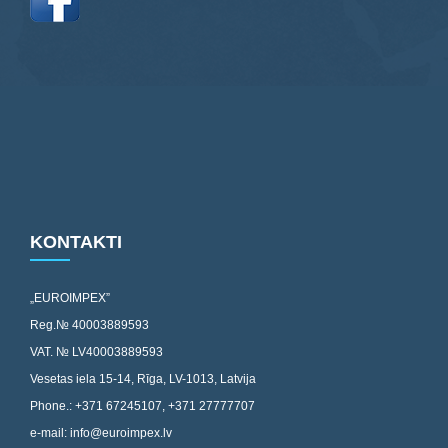
KONTAKTI
„EUROIMPEX”
Reg.№ 40003889593
VAT. № LV40003889593
Vesetas iela 15-14, Rīga, LV-1013, Latvija
Phone.: +371 67245107, +371 27777707
e-mail: info@euroimpex.lv