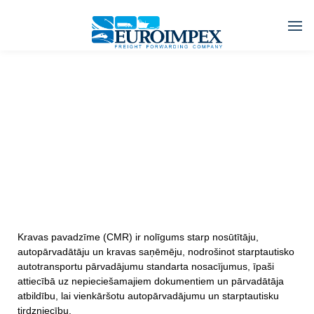
K
r
a
v
a
s
p
a
v
a
d
z
ī
m
e
(
C
M
R
)
Kravas pavadzīme (CMR) ir nolīgums starp nosūtītāju,
autopārvadātāju un kravas saņēmēju, nodrošinot starptautisko
autotransportu pārvadājumu standarta nosacījumus, īpaši
attiecībā uz nepieciešamajiem dokumentiem un pārvadātāja
atbildību, lai vienkāršotu autopārvadājumu un starptautisku
tirdzniecību.