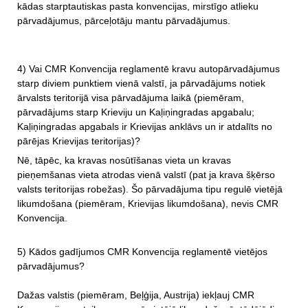
kādas starptautiskas pasta konvencijas, mirstīgo atlieku
pārvadājumus, pārceļotāju mantu pārvadājumus.
4) Vai CMR Konvencija reglamentē kravu autopārvadājumus
starp diviem punktiem vienā valstī, ja pārvadājums notiek
ārvalsts teritorijā visa pārvadājuma laikā (piemēram,
pārvadājums starp Krieviju un Kaļiņingradas apgabalu;
Kaļiņingradas apgabals ir Krievijas anklāvs un ir atdalīts no
pārējas Krievijas teritorijas)?
Nē, tāpēc, ka kravas nosūtīšanas vieta un kravas
pieņemšanas vieta atrodas vienā valstī (pat ja krava šķērso
valsts teritorijas robežas). Šo pārvadājuma tipu regulē vietējā
likumdošana (piemēram, Krievijas likumdošana), nevis CMR
Konvencija.
5) Kādos gadījumos CMR Konvencija reglamentē vietējos
pārvadājumus?
Dažas valstis (piemēram, Beļģija, Austrija) iekļauj CMR