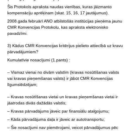
Šis Protokols apraksta naudas vienības, kuras jāizmanto
kompensāciju aprēķinam (skat. 15, 16, 17 jautājumus).
2008.gada februārī ANO atbilstošās institūcijas pieņēma jaunu
CMR Konvencijas Protokolu, kas apraksta elektronisko
pavadzīmi.
3) Kādus CMR Konvencijas kritērijus pielieto attiecībā uz kravu
pārvadājumiem?
Kumulatīvie nosacījumi (1.pants) :
–
Vismaz vienai no divām valstīm (kravas nosūtīšanas valsts
vai kravas pieņemšanas valsts) ir jābūt CMR Konvencijas
līgumslēdzējam;
–
Kravas nosūtīšanas vietai un kravas pieņemšanas vietai ir
jāatrodas divās dažādās valstīs;
–
Kravas pārvadājums jāveic par finansiālu atalgojumu;
–
Kāda pārvadājuma daļa ir jāveic ar autotransport
u;
–
Šie nosacījumi nav piemērojami, veicot pārvadājumus pēc