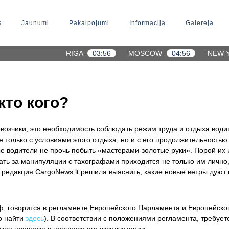
s
Jaunumi
Pakalpojumi
Informacija
Galereja
RIGA
03:56
MOSCOW
04:56
NEW 
кто кого?
возчики, это необходимость соблюдать режим труда и отдыха водите
 только с условиями этого отдыха, но и с его продолжительностью.
е водители не прочь побыть «мастерами-золотые руки». Порой их 
чать за манипуляции с тахографами приходится не только им лично
редакция CargoNews.lt решила выяснить, какие новые ветры дуют
, говорится в регламенте Европейского Парламента и Европейского
о найти
здесь
). В соответствии с положениями регламента, требует