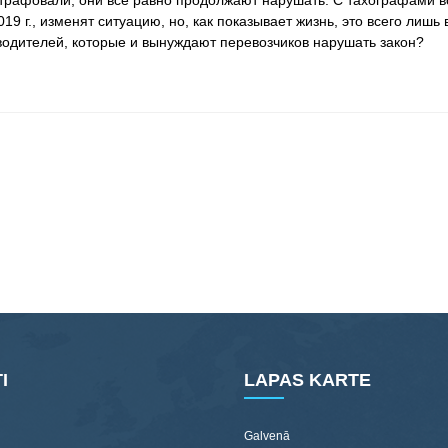
рафовали, они всё равно продолжают нарушать. С тахографами всё
19 г., изменят ситуацию, но, как показывает жизнь, это всего лишь
водителей, которые и вынуждают перевозчиков нарушать закон?
I
LAPAS KARTE
Galvenā