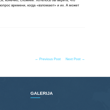
, конечно, сложнее. Хотелось бы верить, что
 вопрос времени, когда «взломают» и их. А может
← Previous Post
Next Post →
GALERIJA