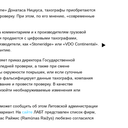
sline» Донатаса Ницкуса, тахографы приобретаются
роверку. При этом, по его мнению, «современные
а комментарием и к производителям грузовой
ании продаются с цифровыми тахографами,
водители, как «Stoneridge» или «VDO Continental».
антию.
яет приказ директора Государственной
следней проверки, а также при смене
ы окружности покрышек, или если суточные
рое фальсифицирует данные тахографа, компания
вание и провести проверку. В качестве
роизойти необнаруживаемые изменения или
он может сообщить об этом Литовской администрации
вариант. На
сайте
ЛАБТ представлен список фирм,
нас Райжис (Ramūnas Raižys) любезно согласился