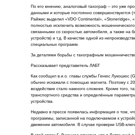
По его мнению, аналоговый тахограф – это уже пр
данными и которые постоянно совершенствуются (т
Райжис выделил «VDO Continental», «Stoneridge»,
полностью исключить возможность мошеннического и
связанными со скоростью автомобиля, а также на бл
устройств) и т.д. В качестве одной из непроизвод
специальных программ.
За деталями борьбы с тахографным мошенничество
Рассказывает представитель ЛАБТ
Как сообщил в.и.о. главы службы Генюс Лукошюс (
обычно искажали с помощью магнита. Поэтому с 20
воздействие стало намного сложнее. Кроме того, т
транспортного средства и определённые параметры
устройства.
Недавно в прессе появилась информация о том, ч
программы, записанной на подключаемом к устрой
движении автомобиля. В случае проверки USB-ключ