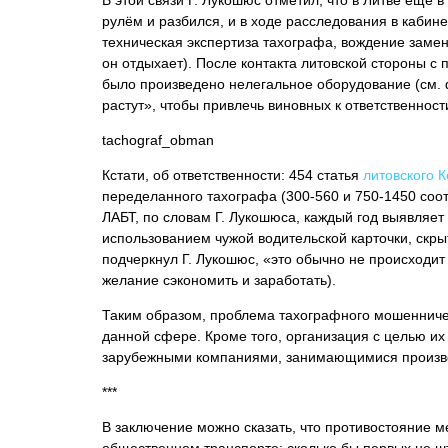
В этой связи Г. Лукошюс отметил, что в Литве ещё 
рулём и разбился, и в ходе расследования в каби
техническая экспертиза тахографа, вождение замен
он отдыхает). После контакта литовской стороны с 
было произведено нелегальное оборудование (см. 
растут», чтобы привлечь виновных к ответственност
tachograf_obman
Кстати, об ответственности: 454 статья
литовского 
переделанного тахографа (300-560 и 750-1450 соот
ЛАБТ, по словам Г. Лукошюса, каждый год выявляет
использованием чужой водительской карточки, скры
подчеркнул Г. Лукошюс, «это обычно не происходи
желание сэкономить и заработать).
Таким образом, проблема тахографного мошенничес
данной сфере. Кроме того, организация с целью их 
зарубежными компаниями, занимающимися производ
***
В заключение можно сказать, что противостояние