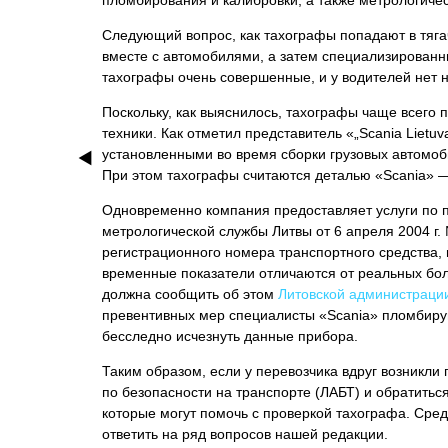
пломбирования и калибровки, а также метрологичес
Следующий вопрос, как тахографы попадают в тягачи
вместе с автомобилями, а затем специализированн
тахографы очень совершенные, и у водителей нет 
Поскольку, как выяснилось, тахографы чаще всего
техники. Как отметил представитель «„Scania Liet
установленными во время сборки грузовых автомоби
При этом тахографы считаются деталью «Scania» —
Одновременно компания предоставляет услуги по п
метрологической службы Литвы от 6 апреля 2004 г. 
регистрационного номера транспортного средства,
временные показатели отличаются от реальных бо
должна сообщить об этом
Литовской администрации
превентивных мер специалисты «Scania» пломбирую
бесследно исчезнуть данные прибора.
Таким образом, если у перевозчика вдруг возникли 
по безопасности на транспорте (ЛАБТ) и обратитьс
которые могут помочь с проверкой тахографа. Сред
ответить на ряд вопросов нашей редакции.