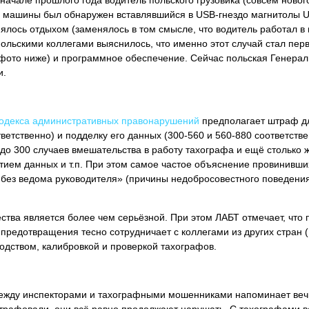
в начале прошлого года водитель польского грузовика (совсем ново
не машины был обнаружен вставлявшийся в USB-гнездо магнитолы U
ялось отдыхом (заменялось в том смысле, что водитель работал в п
польскими коллегами выяснилось, что именно этот случай стал первы
фото ниже) и программное обеспечение. Сейчас польская Генераль
и.
Кодекса административных правонарушений
предполагает штраф дл
ветственно) и подделку его данных (300-560 и 560-880 соответст
 до 300 случаев вмешательства в работу тахографа и ещё столько
тием данных и т.п. При этом самое частое объяснение провинивших
т без ведома руководителя» (причины недобросовестного поведени
тва является более чем серьёзной. При этом ЛАБТ отмечает, что
предотвращения тесно сотрудничает с коллегами из других стран (П
ством, калибровкой и проверкой тахографов.
 между инспекторами и тахографными мошенниками напоминает веч