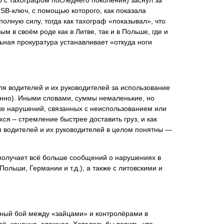
го с тахографом последнего поколения) заснул за
SB-ключ, с помощью которого, как показала
олную силу, тогда как тахограф «показывал», что
м в своём роде как в Литве, так и в Польше, где и
ная прокуратура устанавливает «откуда ноги
я водителей и их руководителей за использование
венно). Иными словами, суммы немаленькие, но
 же нарушений, связанных с неиспользованием или
ся – стремление быстрее доставить груз, и как
я водителей и их руководителей в целом понятны —
 получает всё больше сообщений о нарушениях в
ольши, Германии и т.д.), а также с литовскими и
ный бой между «зайцами» и контролёрами в