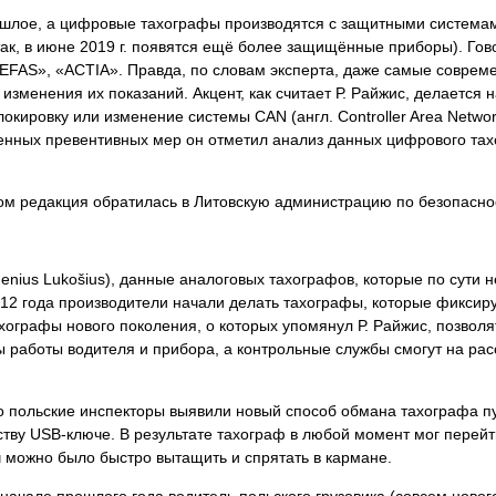
ошлое, а цифровые тахографы производятся с защитными системам
ак, в июне 2019 г. появятся ещё более защищённые приборы). Гово
 «EFAS», «ACTIA». Правда, по словам эксперта, даже самые совр
зменения их показаний. Акцент, как считает Р. Райжис, делается
окировку или изменение системы САN (англ. Controller Area Netwo
ственных превентивных мер он отметил анализ данных цифрового т
м редакция обратилась в Литовскую администрацию по безопаснос
Genius Lukošius), данные аналоговых тахографов, которые по сут
12 года производители начали делать тахографы, которые фиксирую
ахографы нового поколения, о которых упомянул Р. Райжис, позво
 работы водителя и прибора, а контрольные службы смогут на рас
то польские инспекторы выявили новый способ обмана тахографа 
ству USB-ключе. В результате тахограф в любой момент мог пере
 можно было быстро вытащить и спрятать в кармане.