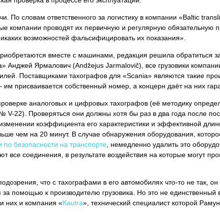
кая проверка в процессе его эксплуатации.
. По словам ответственного за логистику в компании «Baltic tran
ые компании проводят их первичную и регулярную обязательную п
никаких возможностей фальсифицировать их показания».
 приобретаются вместе с машинами, редакция решила обратиться з
uva» Анджей Ярмалович (Andžejus Jarmalovič), все грузовики комп
лей. Поставщиками тахографов для «Scania» являются такие произ
 им присваивается собственный номер, а концерн даёт на них гар
роверке аналоговых и цифровых тахографов (её методику определ
№ V-22). Проверяться они должны хотя бы раз в два года после по
 изменении коэффициента его характеристики и эффективной длин
льше чем на 20 минут. В случае обнаружения оборудования, кото
 по безопасности на транспорте
, немедленно удалить это оборудо
т все соединения, в результате воздействия на которые могут п
подозрения, что с тахографами в его автомобилях что-то не так, 
я за помощью к производителю грузовика. Но это не единственный 
и них и компания «
Kautra
», технический специалист которой Раму