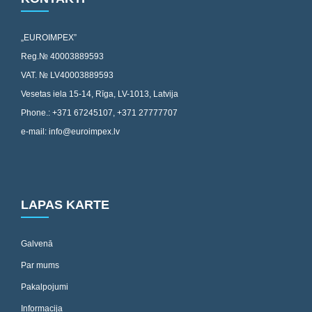
„EUROIMPEX”
Reg.№ 40003889593
VAT. № LV40003889593
Vesetas iela 15-14, Rīga, LV-1013, Latvija
Phone.: +371 67245107, +371 27777707
e-mail: info@euroimpex.lv
LAPAS KARTE
Galvenā
Par mums
Pakalpojumi
Informacija