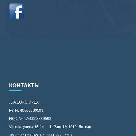
КОНТАКТЫ
„SIA EUROIMPEX”
Рег.№ 40003889593
НДС. № LV40003889593
Vesetas улица 15-14 — 1, Рига, LV-1013, Латвия
Тел.: +371 67245107, +371 27777707