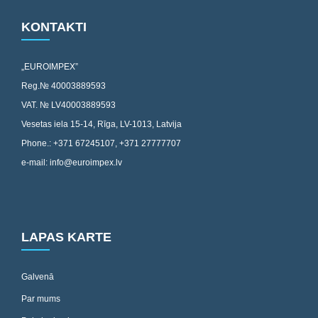
KONTAKTI
„EUROIMPEX”
Reg.№ 40003889593
VAT. № LV40003889593
Vesetas iela 15-14, Rīga, LV-1013, Latvija
Phone.: +371 67245107, +371 27777707
e-mail: info@euroimpex.lv
LAPAS KARTE
Galvenā
Par mums