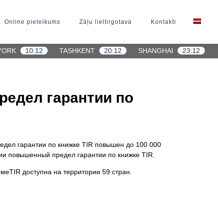
Online pieteikums
Zāļu lieltirgotava
Kontakti
YORK
10:12
TASHKENT
20:12
SHANGHAI
23:12
редел гарантии по
едел гарантии по книжке TIR повышен до 100 000
ии повышенный предел гарантии по книжке TIR.
меTIR доступна на территории 59 стран.