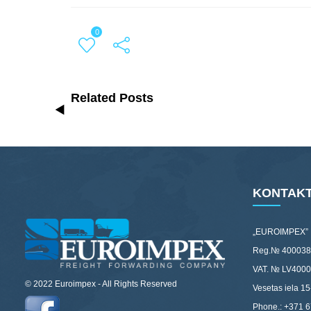
0
Related Posts
KONTAKT
„EUROIMPEX”
Reg.№ 400038
VAT. № LV400
© 2022 Euroimpex - All Rights Reserved
Vesetas iela 15
Phone.: +371 