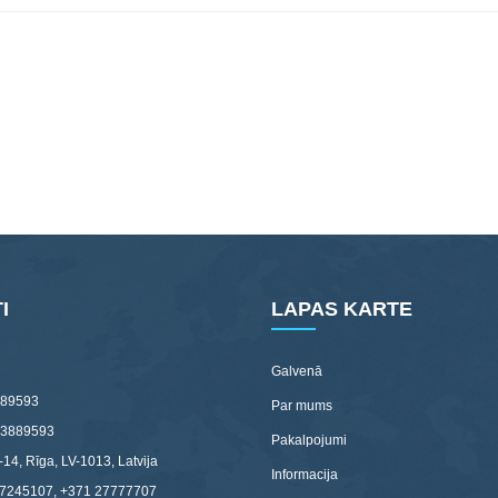
I
LAPAS KARTE
Galvenā
89593
Par mums
03889593
Pakalpojumi
-14, Rīga, LV-1013, Latvija
Informacija
67245107, +371 27777707