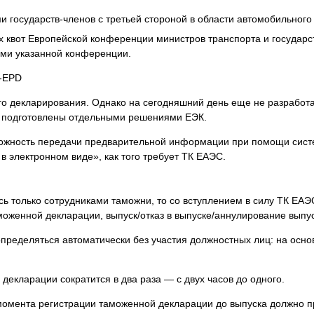
 государств-членов с третьей стороной в области автомобильного
 квот Европейской конференции министров транспорта и государст
ами указанной конференции.
R-EPD
о декларирования. Однако на сегодняшний день еще не разработа
 подготовлены отдельными решениями ЕЭК.
ожность передачи предварительной информации при помощи сист
электронном виде», как того требует ТК ЕАЭС.
 только сотрудниками таможни, то со вступлением в силу ТК ЕАЭ
оженной декларации, выпуск/отказ в выпуске/аннулирование выпус
ределяться автоматически без участия должностных лиц: на осно
екларации сократится в два раза — с двух часов до одного.
 момента регистрации таможенной декларации до выпуска должно пр