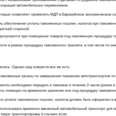
оциация автомобильных перевозчиков.
оторые позволяют применять МДП в Евразийском экономическом с
ть обеспечение уплаты таможенных пошлин, налогов при таможенно
ретьей стороной;
опускается при помещении товаров под таможенную процедуру та
оте в рамках процедуры таможенного транзита, в том числе по кн
лась. Однако ряд новшеств все же есть.
таможенные органы по завершению перевозки автотранспортом по 
менты необходимо передать в таможню в течение 3 часов (ранее в т
ыть помещен на временное хранение или под процедуру таможенног
по уплате таможенных пошлин, налогов должен быть оформлен в в
спользовать временно ввезенный автомобильный транспорт для 
такую транспортировку в случаях если: