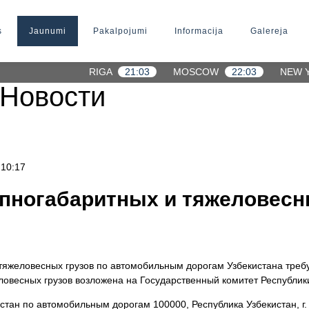
s
Jaunumi
Pakalpojumi
Informacija
Galereja
RIGA
21:03
MOSCOW
22:03
NEW 
Новости
 10:17
упногабаритных и тяжеловесн
тяжеловесных грузов по автомобильным дорогам Узбекистана треб
ловесных грузов возложена на Государственный комитет Республик
стан по автомобильным дорогам 100000, Республика Узбекистан, г. 