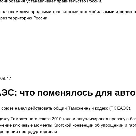
онирования устанавливает правительство России.
роля за международными транзитными автомобильными и железно
ерез территорию России.
 09:47
ЭС: что поменялось для авт
м союзе начал действовать общий Таможенный кодекс (ТК ЕАЭС).
ксу Таможенного союза 2010 года и актуализировал правовую баз
ажение ключевые моменты Киотской конвенции об упрощении и га
прощении процедур торговли.