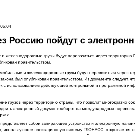
 05:04
ез Россию пойдут с электро
и железнодорожные грузы будут перевозиться через территорию 
бликован правительством.
омобильные и железнодорожные грузы будут перевозиться через т
акона был опубликован правительством. Из документа следует, что
к с использованием действующей контрольной и программной инф
ие грузов через территорию страны, что позволит многократно сок
недрить электронный документооборот на международных перевозк
рках.
а представляет собой запирающее устройство и электронную начин
, использующее навигационную систему ГЛОНАСС, открывается тольк