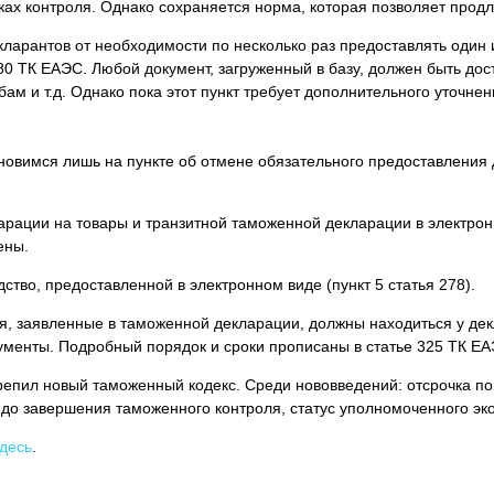
 контроля. Однако сохраняется норма, которая позволяет продлит
ларантов от необходимости по несколько раз предоставлять один 
 80 ТК ЕАЭС. Любой документ, загруженный в базу, должен быть до
ам и т.д. Однако пока этот пункт требует дополнительного уточнен
овимся лишь на пункте об отмене обязательного предоставления 
арации на товары и транзитной таможенной декларации в электрон
ены.
ство, предоставленной в электронном виде (пункт 5 статья 278).
, заявленные в таможенной декларации, должны находиться у де
ументы. Подробный порядок и сроки прописаны в статье 325 ТК ЕА
репил новый таможенный кодекс. Среди нововведений: отсрочка п
до завершения таможенного контроля, статус уполномоченного эко
здесь
.