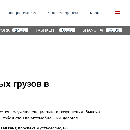
Online pieteikums
Zāļu lieltirgotava
Kontakti
YORK
14:03
TASHKENT
00:03
SHANGHAI
03:03
ых грузов в
уется получение специального разрешения. Выдача
и Узбекистан по автомобильным дорогам.
Ташкент, проспект Мустакиллик, 68.