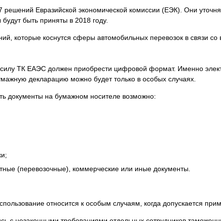
7 решений Евразийской экономической комиссии (ЕЭК). Они уточн
будут быть приняты в 2018 году.
ий, которые коснутся сферы автомобильных перевозок в связи со 
силу ТК ЕАЭС должен приобрести цифровой формат. Именно элек
умажную декларацию можно будет только в особых случаях.
ять документы на бумажном носителе возможно:
и;
ртные (перевозочные), коммерческие или иные документы.
спользование относится к особым случаям, когда допускается при
ись с незаконными требованиями отдельных сотрудников таможенн