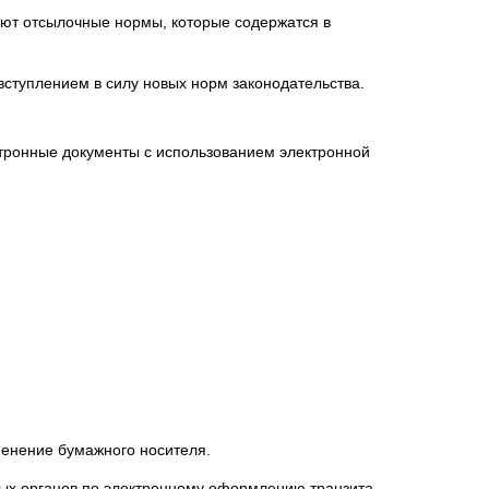
яют отсылочные нормы, которые содержатся в
вступлением в силу новых норм законодательства.
тронные документы с использованием электронной
менение бумажного носителя.
ых органов по электронному оформлению транзита.