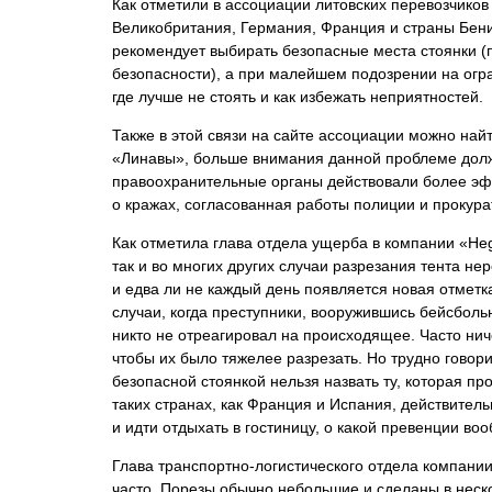
Как отметили в ассоциации литовских перевозчиков
Великобритания, Германия, Франция и страны Бени
рекомендует выбирать безопасные места стоянки 
безопасности), а при малейшем подозрении на огр
где лучше не стоять и как избежать неприятностей.
Также в этой связи на сайте ассоциации можно на
«Линавы», больше внимания данной проблеме долж
правоохранительные органы действовали более эф
о кражах, согласованная работы полиции и прокурат
Как отметила глава отдела ущерба в компании «Heg
так и во многих других случаи разрезания тента н
и едва ли не каждый день появляется новая отметка
случаи, когда преступники, вооружившись бейсболь
никто не отреагировал на происходящее. Часто нич
чтобы их было тяжелее разрезать. Но трудно говор
безопасной стоянкой нельзя назвать ту, которая п
таких странах, как Франция и Испания, действител
и идти отдыхать в гостиницу, о какой превенции в
Глава транспортно-логистического отдела компании 
часто. Порезы обычно небольшие и сделаны в неско