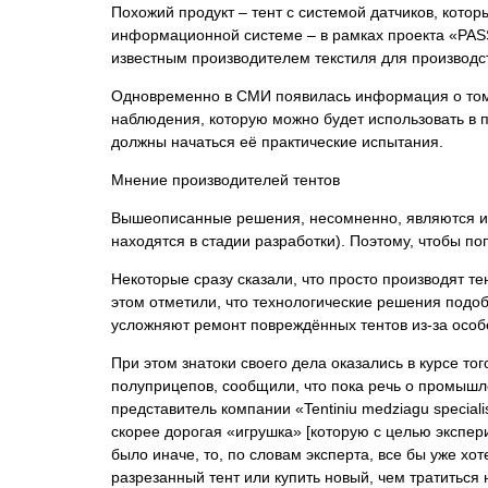
Похожий продукт – тент с системой датчиков, кото
информационной системе – в рамках проекта «PASS
известным производителем текстиля для производс
Одновременно в СМИ появилась информация о том,
наблюдения, которую можно будет использовать в п
должны начаться её практические испытания.
Мнение производителей тентов
Вышеописанные решения, несомненно, являются инт
находятся в стадии разработки). Поэтому, чтобы п
Некоторые сразу сказали, что просто производят т
этом отметили, что технологические решения подоб
усложняют ремонт повреждённых тентов из-за особ
При этом знатоки своего дела оказались в курсе тог
полуприцепов, сообщили, что пока речь о промышле
представитель компании «Tentiniu medziagu special
скорее дорогая «игрушка» [которую с целью экспер
было иначе, то, по словам эксперта, все бы уже хо
разрезанный тент или купить новый, чем тратиться 