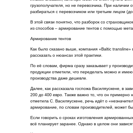
грузополучателя, но не перевозчика. При наличии 
разбираться с перевозчиком или третьим лицом (д
В этой связи понятно, что разборок со страховщико
из способов – армирование тентов с помощью метал
Армирование тентов
Как было сказано выше, компания «Baltic translin
рассказать о нюансах этой практики.
По её словам, фирма сразу заказывает у производи
продукции отметили, что переделать можно и имеющ
производства даже дешевле.
Далее, как рассказала госпожа Василяускене, в за
200 до 400 евро. Также важно то, что он примерно 
отметила С. Василяускене, речь идёт о «незначите
армирование, по словам производителей, может бы
Если говорить о сроках изготовления армированных т
всё планирует заранее. Однако в целом они зависят