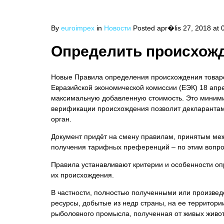
By
euroimpex
in
Новости
Posted
apr�lis 27, 2018 at 
Определить происхожд
Новые Правила определения происхождения товаро
Евразийской экономической комиссии (ЕЭК) 18 апре
максимальную добавленную стоимость. Это минимиз
верификации происхождения позволит декларантам
орган.
Документ придёт на смену правилам, принятым меж
получения тарифных преференций – по этим вопр
Правила устанавливают критерии и особенности оп
их происхождения.
В частности, полностью полученными или произве
ресурсы, добытые из недр страны, на ее территори
рыболовного промысла, полученная от живых животн