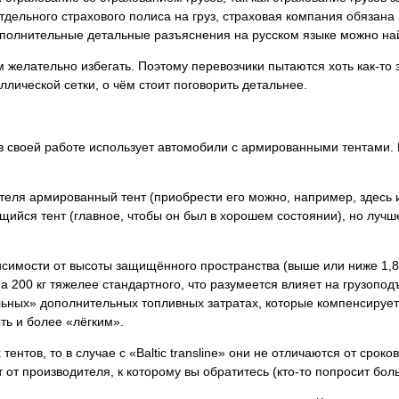
отдельного страхового полиса на груз, страховая компания обязана
ополнительные детальные разъяснения на русском языке можно най
м желательно избегать. Поэтому перевозчики пытаются хоть как-то 
лической сетки, о чём стоит поговорить детальнее.
e» в своей работе использует автомобили с армированными тентами
теля армированный тент (приобрести его можно, например, здесь и
ийся тент (главное, чтобы он был в хорошем состоянии), но лучше
висимости от высоты защищённого пространства (выше или ниже 1,8
на 200 кг тяжелее стандартного, что разумеется влияет на грузопо
льных» дополнительных топливных затратах, которые компенсирует
ть и более «лёгким».
ентов, то в случае с «Baltic transline» они не отличаются от срок
 от производителя, к которому вы обратитесь (кто-то попросит бо