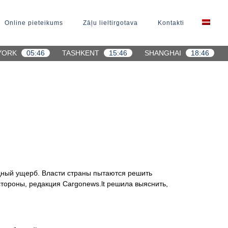
Online pieteikums
Zāļu lieltirgotava
Kontakti
YORK
05:46
TASHKENT
15:46
SHANGHAI
18:46
дный ущерб. Власти страны пытаются решить
тороны, редакция Cargonews.lt решила выяснить,