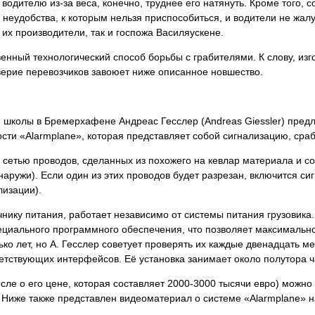
 водителю из-за веса, конечно, труднее его натянуть. Кроме того, 
е неудобства, к которым нельзя приспособиться, и водители не жа
 их производители, так и госпожа Василяускене.
венный технологический способ борьбы с грабителями. К слову, изг
ерие перевозчиков завоюет ниже описанное новшество.
й школы в Бремерхафене Андреас Гесслер (Andreas Giessler) пре
ости «Alarmplane», которая представляет собой сигнализацию, ср
ой сетью проводов, сделанных из похожего на кевлар материала и 
н снаружи). Если один из этих проводов будет разрезан, включится 
лизации).
чнику питания, работает независимо от системы питания грузовика
циального программного обеспечения, что позволяет максимально 
ко лет, но А. Гесслер советует проверять их каждые двенадцать м
етствующих интерфейсов. Её установка занимает около полутора ч
ле о его цене, которая составляет 2000-3000 тысячи евро) можно 
. Ниже также представлен видеоматериал о системе «Alarmplane» 