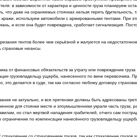
еля: в зависимости от характера и ценности груза планируем остан
ь, что даже на охраняемых стоянках нельзя терять бдительность, та
ь кражи, используем автомобили с армированными тентами. При это
кань, и если она будет повреждена, сработает сигнализация. Пост
резания тентов более чем серьёзной и жалуются на недостаточное
ь страховые нюансы.
ка от финансовых обязательств за утрату или повреждение груза в
ации грузовладельцу ущерба, нанесенного по вине перевозчика. П
, это делается в суде, так как согласно любому договору страхов
вание не актуально, и все претензии должны быть адресованы трет
нном для стоянки месте и злоумышленники украли часть груза, ра
авилам, но стал жертвой нападения грабителей, отчего сам постра
то ограничение по компенсации нанесённого грузовладельцу ущерб
 страхование со страхованием грузов, так как страхование грузов