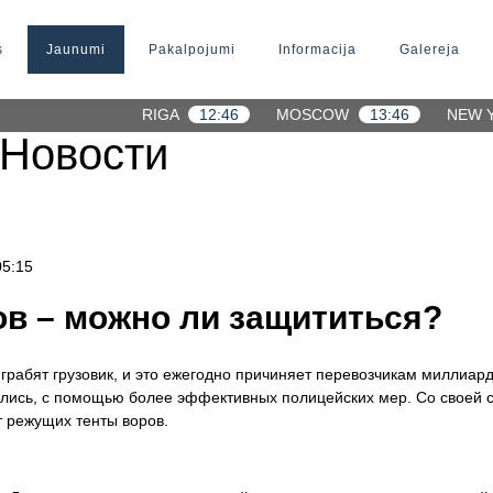
s
Jaunumi
Pakalpojumi
Informacija
Galereja
RIGA
12:46
MOSCOW
13:46
NEW 
Новости
05:15
ов – можно ли защититься?
рабят грузовик, и это ежегодно причиняет перевозчикам миллиар
ались, с помощью более эффективных полицейских мер. Со своей с
т режущих тенты воров.