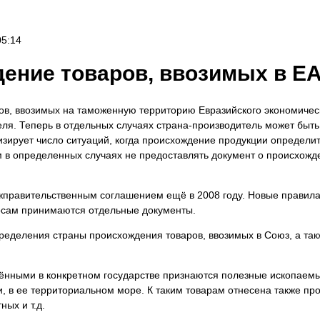
05:14
ение товаров, ввозимых в ЕА
в, ввозимых на таможенную территорию Евразийского экономичес
ля. Теперь в отдельных случаях страна-производитель может быть 
ирует число ситуаций, когда происхождение продукции определи
 в определенных случаях не предоставлять документ о происхожд
правительственным соглашением ещё в 2008 году. Новые правила 
осам принимаются отдельные документы.
ределения страны происхождения товаров, ввозимых в Союз, а та
дёнными в конкретном государстве признаются полезные ископаем
и, в ее территориальном море. К таким товарам отнесена также пр
ых и т.д.