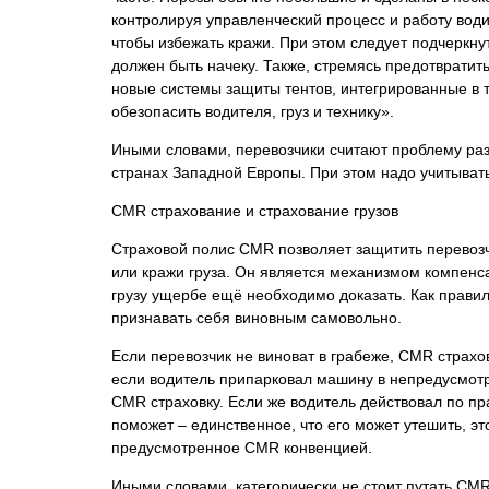
контролируя управленческий процесс и работу водит
чтобы избежать кражи. При этом следует подчеркнут
должен быть начеку. Также, стремясь предотвратит
новые системы защиты тентов, интегрированные в т
обезопасить водителя, груз и технику».
Иными словами, перевозчики считают проблему раз
странах Западной Европы. При этом надо учитыват
CMR страхование и страхование грузов
Страховой полис CMR позволяет защитить перевозчи
или кражи груза. Он является механизмом компенс
грузу ущербе ещё необходимо доказать. Как правило
признавать себя виновным самовольно.
Если перевозчик не виноват в грабеже, CMR страхо
если водитель припарковал машину в непредусмотре
CMR страховку. Если же водитель действовал по пр
поможет – единственное, что его может утешить, э
предусмотренное CMR конвенцией.
Иными словами, категорически не стоит путать CMR