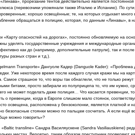
 «Линава», прорезание тентов действительно является постоянной п
люкса (перевозчики упомянали также Италию и Испанию). По сути,
(проверенные; хорошо освещённые; те, на которых отдыхает мног
абление обращаться в полицию, которая, по данным «Линавы», в н
йти «Карту опасностей на дорогах», постоянно обновляемую на ос
ны уделять государственные учреждения и международные органи
фективно как до (например, дополнительные патрули), так и пос
уры разных стран и т.д.).
elmann Transporte» Дангуоле Кадер (Danguole Kader): «Проблема 
ередки. Уже некоторое время после каждого случая кражи мы на кар
. Самое страшное то, что воры так обнаглели, что не только режут
ными битами, просто забирали из полуприцепа то, что им нужно, с
его не может поделать даже полиция… Что касается превенции, то
ить о превенции, когда в Европе слишком мало стоянок, соответст
росто освещена, расположена у бензоколонки, является платной и
ьно безопасные стоянки можно по пальцам сосчитать. А если ещё вс
ообще можно говорить»?
«Baltic transline» Сандра Василяускене (Sandrа Vasiliauskiene) р
льких местах. Вероятно, таким образом преступники проверяют, ка