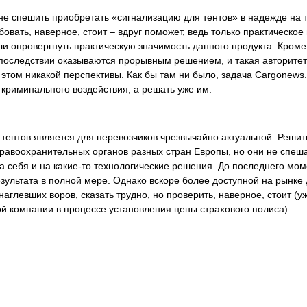
 спешить приобретать «сигнализацию для тентов» в надежде на то,
овать, наверное, стоит – вдруг поможет, ведь только практическо
и опровергнуть практическую значимость данного продукта. Кроме 
оследствии оказываются прорывным решением, и такая авторитетна
 этом никакой перспективы. Как бы там ни было, задача Cargonews
 криминального воздействия, а решать уже им.
тентов является для перевозчиков чрезвычайно актуальной. Решит
равоохранительных органов разных стран Европы, но они не спешат
а себя и на какие-то технологические решения. До последнего мом
езультата в полной мере. Однако вскоре более доступной на рынке
наглевших воров, сказать трудно, но проверить, наверное, стоит (
ой компании в процессе установления цены страхового полиса).