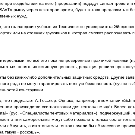
рые при воздействии на него (прорезании) подадут сигнал тревоги 
AnT» рынку через некоторое время, будет готова предложить и б
твенных нужд.
 что голландские учёные из Технического университета Эйндхове
ортах или на стоянках грузовиков и которая сможет распознавать 
ересными, но всё это пока непроверенные практикой новинки (пр
опытаться понять их истинную ценность, редакция решила проконсу
енты без каких-либо дополнительных защитных средств. Другие зая
ного рода не могут гарантировать полную безопасность (лучше вы
енностей конструкции.
о, что предлагает А. Гесслер. Однако, например, в компании «Schmi
нном производстве «сигнализации для тентов» не идёт. Более дет
istai» (рус. «Специалисты тентовых материалов»), подчеркнувший,
имента или саморекламы могут себе позволить только состоятельн
тели её купить, а изготовители тентов начали бы её массовое произ
на такую «роскошь».