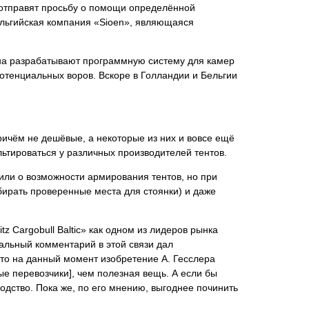
и отправят просьбу о помощи определённой
ельгийская компания «Sioen», являющаяся
на разрабатывают программную систему для камер
потенциальных воров. Вскоре в Голландии и Бельгии
ичём не дешёвые, а некоторые из них и вовсе ещё
льтироваться у различных производителей тентов.
вили о возможности армирования тентов, но при
бирать проверенные места для стоянки) и даже
tz Cargobull Baltic» как одном из лидеров рынка
альный комментарий в этой связи дал
 что на данный момент изобретение А. Гесслера
ые перевозчики], чем полезная вещь. А если бы
водство. Пока же, по его мнению, выгоднее починить