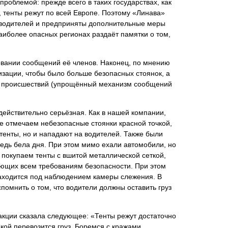
роблемой: прежде всего в таких государствах, как
 тенты режут по всей Европе. Поэтому «Линава»
о водителей и предприняты дополнительные меры
аиболее опасных регионах раздаёт памятки о том,
новании сообщений её членов. Наконец, по мнению
зации, чтобы было больше безопасных стоянок, а
ле происшествий (упрощённый механизм сообщений
действительно серьёзная. Как в нашей компании,
те отмечаем небезопасные стоянки красной точкой,
 тенты, но и нападают на водителей. Также были
редь бела дня. При этом мимо ехали автомобили, но
 покупаем тенты с вшитой металлической сеткой,
вующих всем требованиям безопасности. При этом
 находится под наблюдением камеры слежения. В
помнить о том, что водители должны оставить груз
едакции сказала следующее: «Тенты режут достаточно
кой перевозится груз. Боремся с кражами,