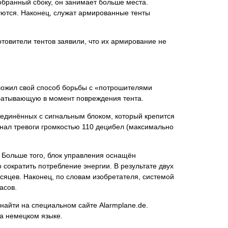
собранный сбоку, он занимает больше места.
луются. Наконец, служат армированные тенты
отовители тентов заявили, что их армирование не
дложил свой способ борьбы с «потрошителями
абатывающую в момент повреждения тента.
соединённых с сигнальным блоком, который крепится
сигнал тревоги громкостью 110 децибел (максимально
. Больше того, блок управления оснащён
сократить потребление энергии. В результате двух
есяцев. Наконец, по словам изобретателя, системой
асов.
найти на специальном сайте Alarmplane.de.
на немецком языке.