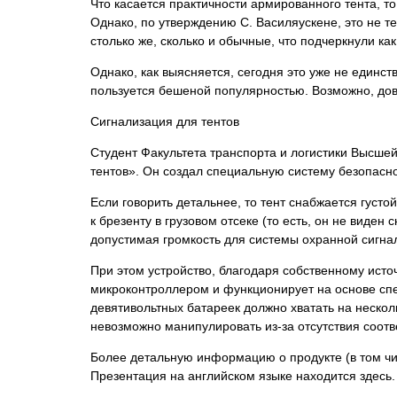
Что касается практичности армированного тента, то
Однако, по утверждению С. Василяускене, это не т
столько же, сколько и обычные, что подчеркнули как
Однако, как выясняется, сегодня это уже не единст
пользуется бешеной популярностью. Возможно, дов
Сигнализация для тентов
Cтудент Факультета транспорта и логистики Высше
тентов». Он создал специальную систему безопасн
Если говорить детальнее, то тент снабжается густ
к брезенту в грузовом отсеке (то есть, он не виде
допустимая громкость для системы охранной сигна
При этом устройство, благодаря собственному исто
микроконтроллером и функционирует на основе спе
девятивольтных батареек должно хватать на несколь
невозможно манипулировать из-за отсутствия соотв
Более детальную информацию о продукте (в том чис
Презентация на английском языке находится здесь