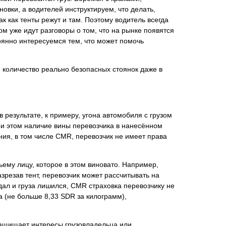
овки, а водителей инструктируем, что делать,
к как тенты режут и там. Поэтому водитель всегда
м уже идут разговоры о том, что на рынке появятся
оянно интересуемся тем, что может помочь
 количество реально безопасных стоянок даже в
 результате, к примеру, угона автомобиля с грузом
ри этом наличие вины перевозчика в нанесённом
ания, в том числе CMR, перевозчик не имеет права
ьему лицу, которое в этом виновато. Например,
зрезав тент, перевозчик может рассчитывать на
дал и груза лишился, CMR страховка перевозчику не
а (не больше 8,33 SDR за килограмм),
 защищает интересы грузовладельца или